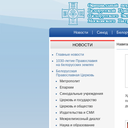
Новости
Синод
Белор
Навига
НОВОСТИ
Главные новости
1030-летие Православия
на белорусских землях
Белорусская
Православная Церковь
Митрополит
Епархии
Синодальные учреждения
Х
Церковь и государство
п
д
Церковь и общество
Издательства и СМИ
Межрелигиозный диалог
Наука и образование