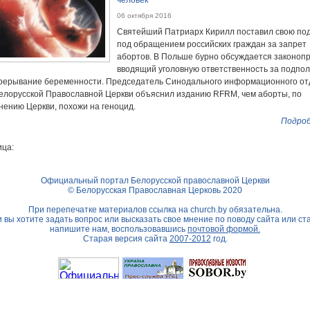
человек
06 октября 2016
Святейший Патриарх Кирилл поставил свою по
под обращением российских граждан за запрет
абортов. В Польше бурно обсуждается законопр
вводящий уголовную ответственность за подпо
рерывание беременности. Председатель Синодального информационного от
елорусской Православной Церкви объяснил изданию RFRM, чем аборты, по
нению Церкви, похожи на геноцид.
Подроб
ца:
Официальный портал Белорусской православной Церкви
© Белорусская Православная Церковь 2020
При перепечатке материалов ссылка на
church.by
обязательна.
 вы хотите задать вопрос или высказать свое мнение по поводу сайта или ст
напишите нам, воспользовавшись
почтовой формой.
Старая версия сайта
2007-2012
год.