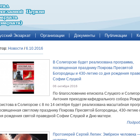
усский Экзархат
Организации
Документы
Публикации
К
тор:
Новости
/
6.10.2016
В Солигорске будет реализована программа,
посвященная празднику Покрова Пресвятой
Богородицы и 430-летию со дня рождения прав
Софии Слуцкой
06 октября 2016
По благословению епископа Слуцкого и Солигор
Антония приходом кафедрального собора Рожд
ристова в Солигорске с 8 по 14 октября будет реализована масштабная прог
освященная светлому празднику Покрова Пресвятой Богородицы, 430-летию 
ня рождения святой праведной Софии Слуцкой и Дню матери.
Подроб
Протоиерей Сергий Лепин: Эмбрион человека —