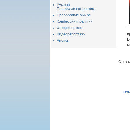
Русская
Православная Церковь
Православие в мире
Конфессии и религии
Фоторепортажи
Видеорепортажи
п
Б
Анонсы
м
Страни
Если