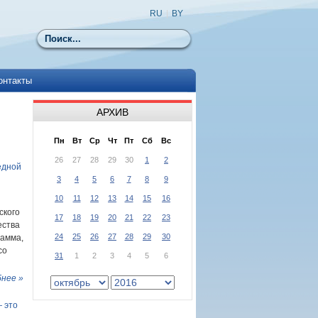
RU
|
BY
Поиск
онтакты
АРХИВ
Пн
Вт
Ср
Чт
Пт
Сб
Вс
26
27
28
29
30
1
2
едной
3
4
5
6
7
8
9
10
11
12
13
14
15
16
ского
17
18
19
20
21
22
23
ества
24
25
26
27
28
29
30
рамма,
со
31
1
2
3
4
5
6
нее »
 это