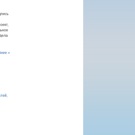
дпись
оект,
льное
дела
нее »
атей,