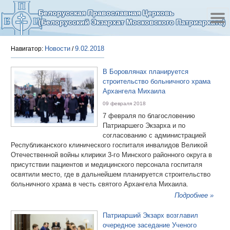
Белорусская Православная Церковь
(Белорусский Экзархат Московского Патриархата)
Новости
9.02.2018
Навигатор:
/
В Боровлянах планируется
строительство больничного храма
Архангела Михаила
09 февраля 2018
7 февраля по благословению
Патриаршего Экзарха и по
согласованию с администрацией
Республиканского клинического госпиталя инвалидов Великой
Отечественной войны клирики 3-го Минского районного округа в
присутствии пациентов и медицинского персонала госпиталя
освятили место, где в дальнейшем планируется строительство
больничного храма в честь святого Архангела Михаила.
Подробнее »
Патриарший Экзарх возглавил
очередное заседание Ученого