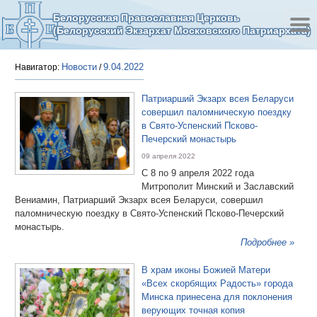
Белорусская Православная Церковь
(Белорусский Экзархат Московского Патриархата)
Новости
9.04.2022
Навигатор:
/
Патриарший Экзарх всея Беларуси
совершил паломническую поездку
в Свято-Успенский Псково-
Печерский монастырь
09 апреля 2022
С 8 по 9 апреля 2022 года
Митрополит Минский и Заславский
Вениамин, Патриарший Экзарх всея Беларуси, совершил
паломническую поездку в Свято-Успенский Псково-Печерский
монастырь.
Подробнее »
В храм иконы Божией Матери
«Всех скорбящих Радость» города
Минска принесена для поклонения
верующих точная копия