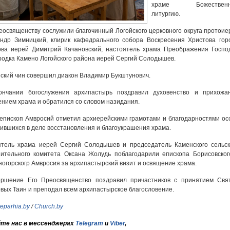
храме Божественн
литургию.
еосвященству сослужили благочинный Логойского церковного округа протоие
ндр Зимницкий, клирик кафедрального собора Воскресения Христова гор
ова иерей Димитрий Качановский, настоятель храма Преображения Госпо
родка Камено Логойского района иерей Сергий Солодышев.
ский чин совершил диакон Владимир Букштунович.
ончании богослужения архипастырь поздравил духовенство и прихожа
нием храма и обратился со словом назидания.
епископ Амвросий отметил архиерейскими грамотами и благодарностями ос
ившихся в деле восстановления и благоукрашения храма.
ятель храма иерей Сергий Солодышев и председатель Каменского сельск
ительного комитета Оксана Жолудь поблагодарили епископа Борисовског
огорскогр Амвросия за архипастырский визит и освящение храма.
ершение Его Преосвященство поздравил причастников с принятием Свя
вых Таин и преподал всем архипастырское благословение.
veparhia.by
/
Church.by
те нас в мессенджерах
Telegram
и
Viber
,