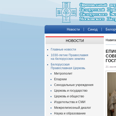
Новости
Синод
Белор
Навига
НОВОСТИ
Главные новости
ЕПИ
1030-летие Православия
СОВ
на белорусских землях
ГОС
Белорусская
21 июля
Православная Церковь
Митрополит
Епархии
Синодальные учреждения
Церковь и государство
Церковь и общество
Издательства и СМИ
Межрелигиозный диалог
Наука и образование