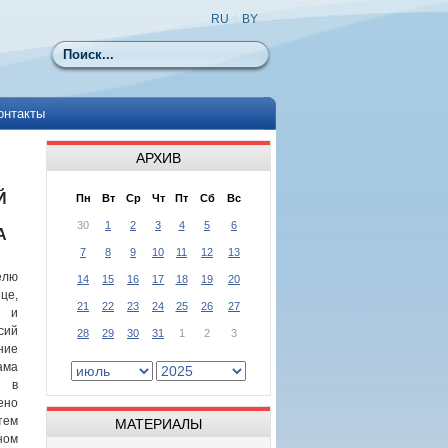
RU
|
BY
Поиск
онтакты
АРХИВ
Й
Пн
Вт
Ср
Чт
Пт
Сб
Вс
30
1
2
3
4
5
6
А
7
8
9
10
11
12
13
елю
14
15
16
17
18
19
20
це,
21
22
23
24
25
26
27
й и
сий
28
29
30
31
1
2
3
ие
ма
я в
но
тем
МАТЕРИАЛЫ
ном