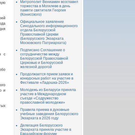
Митрополит Вениамин возглавил
ую
торжества в Могилеве в день
памяти святителя Георгия
(Конисского)
рей
Официальное заявление
ода
Синодального информационного
дня
отдела Белорусской
Православной Церкви
(Белорусского Экзархата
Московского Патриархата)
Подписано Соглашение о
н с
сотрудничестве между
Белорусской Православной
Церковью и Белорусской
железной дорогой
обо
Продолжается прием заявок и
конкурсных работ на участие в
Фестивале «Ладошка-2026»
ого
Молодежь из Беларуси приняла
о и
участие в Международном
съезде «Содружество
православной молодежи»
тых
Правила приема в духовные
учебные заведения Белорусского
Экзархата в 2026 году
Делегация Белорусского
Экзархата приняла участие в
Евразийском форуме