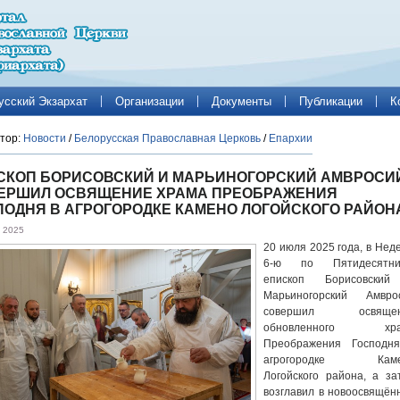
усский Экзархат
Организации
Документы
Публикации
К
тор:
Новости
/
Белорусская Православная Церковь
/
Епархии
СКОП БОРИСОВСКИЙ И МАРЬИНОГОРСКИЙ АМВРОСИ
ЕРШИЛ ОСВЯЩЕНИЕ ХРАМА ПРЕОБРАЖЕНИЯ
ПОДНЯ В АГРОГОРОДКЕ КАМЕНО ЛОГОЙСКОГО РАЙОН
 2025
20 июля 2025 года, в Нед
6-ю по Пятидесятни
епископ Борисовски
Марьиногорский Амвро
совершил освящен
обновленного хра
Преображения Господн
агрогородке Каме
Логойского района, а за
возглавил в новоосвящён