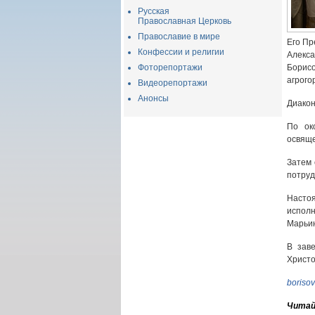
Русская
Православная Церковь
Православие в мире
Его Пр
Конфессии и религии
Алекса
Фоторепортажи
Борис
агрого
Видеорепортажи
Анонсы
Диакон
По ок
освяще
Затем 
потруд
Насто
исполн
Марьин
В зав
Христо
boriso
Читай