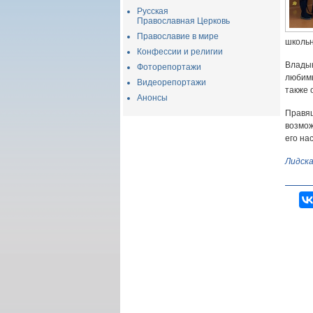
Русская
Православная Церковь
Православие в мире
школьн
Конфессии и религии
Влады
Фоторепортажи
любимы
Видеорепортажи
также 
Анонсы
Правящ
возмож
его на
Лидска