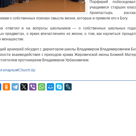
Порфирий побеседова
учащимися старших класс
Архипастырь расска
икам о собственных поисках смысла жизни, которые и привели его к Богу.
ка ответил и на вопросы школьников — о собственных школьных года
х предметах, о ярких впечатлениях из жизни, о том, как научиться прощать
о монашестве.
ий архиерей обсудил с директором школы Владимиром Владимировичем Бо
ности взаимодействия с приходом храма Жировичской иконы Божией Матер
стоятелем протоиереем Владимиром Урбановичем.
я епархия
/
Church.by