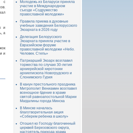
л с
Молодежь из Беларуси приняла
участие в Международном
ов.
съезде «Содружество
зал
православной молодежи»
Правила приема в духовные
учебные заведения Белорусского
х и
Экзархата в 2026 году
, а
Делегация Белорусского
Экзархата приняла участие в
Евразийском форуме
жок
православной молодежи «Небо.
и и
Человек. Степь»
Патриарший Экзарх возглавил
торжества по случаю 30-летия
архиерейской хиротонии
архиепископа Новогрудского и
Слонимского Гурия
В канун престольного праздника
Митрополит Вениамин возглавил
всенощное бдение в храме
святой равноапостольной Марии
Магдалины города Минска
В Минске началась
благотворительная акция
«Соберем ребенка в школу»
Отошел ко Господу благочинный
церквей Березовского округа,
настоятель прихода храма