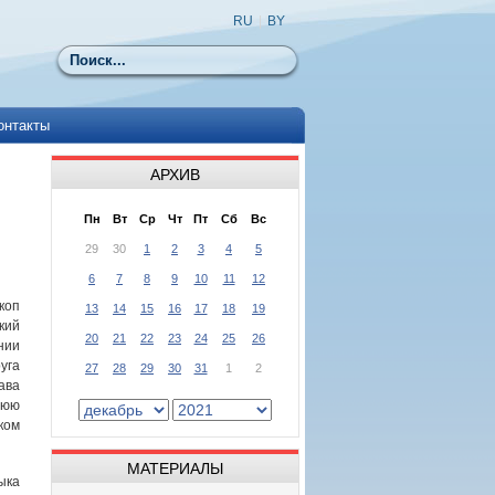
RU
|
BY
Поиск
онтакты
АРХИВ
Пн
Вт
Ср
Чт
Пт
Сб
Вс
29
30
1
2
3
4
5
6
7
8
9
10
11
12
коп
13
14
15
16
17
18
19
кий
20
21
22
23
24
25
26
нии
уга
27
28
29
30
31
1
2
ава
нюю
ком
МАТЕРИАЛЫ
ыка