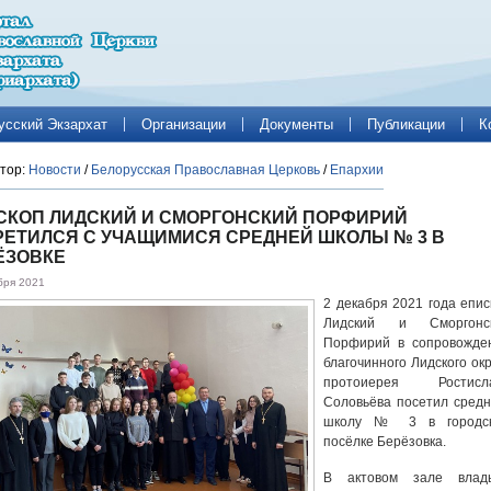
усский Экзархат
Организации
Документы
Публикации
К
тор:
Новости
/
Белорусская Православная Церковь
/
Епархии
СКОП ЛИДСКИЙ И СМОРГОНСКИЙ ПОРФИРИЙ
РЕТИЛСЯ С УЧАЩИМИСЯ СРЕДНЕЙ ШКОЛЫ № 3 В
ЁЗОВКЕ
бря 2021
2 декабря 2021 года епис
Лидский и Сморгонс
Порфирий в сопровожде
благочинного Лидского окр
протоиерея Ростисл
Соловьёва посетил cред
школу № 3 в городс
посёлке Берёзовка.
В актовом зале влад