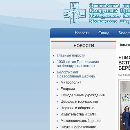
Новости
Синод
Белор
Навига
НОВОСТИ
Главные новости
ЕПИ
1030-летие Православия
ВСТ
на белорусских землях
БЕР
Белорусская
02 дека
Православная Церковь
Митрополит
Епархии
Синодальные учреждения
Церковь и государство
Церковь и общество
Издательства и СМИ
Межрелигиозный диалог
Наука и образование