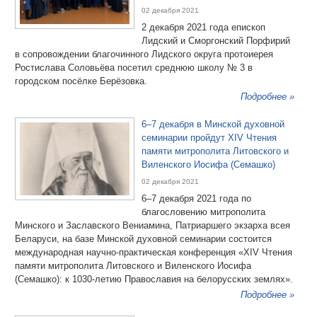
02 декабря 2021
2 декабря 2021 года епископ
Лидский и Сморгонский Порфирий
в сопровождении благочинного Лидского округа протоиерея
Ростислава Соловьёва посетил cреднюю школу № 3 в
городском посёлке Берёзовка.
Подробнее »
6–7 декабря в Минской духовной
семинарии пройдут XIV Чтения
памяти митрополита Литовского и
Виленского Иосифа (Семашко)
02 декабря 2021
6–7 декабря 2021 года по
благословению митрополита
Минского и Заславского Вениамина, Патриаршего экзарха всея
Беларуси, на базе Минской духовной семинарии состоится
международная научно-практическая конференция «XIV Чтения
памяти митрополита Литовского и Виленского Иосифа
(Семашко): к 1030-летию Православия на белорусских землях».
Подробнее »