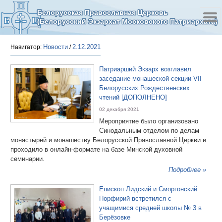
Белорусская Православная Церковь
(Белорусский Экзархат Московского Патриархата)
Новости
2.12.2021
Навигатор:
/
Патриарший Экзарх возглавил
заседание монашеской секции VII
Белорусских Рождественских
чтений [ДОПОЛНЕНО]
02 декабря 2021
Мероприятие было организовано
Синодальным отделом по делам
монастырей и монашеству Белорусской Православной Церкви и
проходило в онлайн-формате на базе Минской духовной
семинарии.
Подробнее »
Епископ Лидский и Сморгонский
Порфирий встретился с
учащимися средней школы № 3 в
Берёзовке