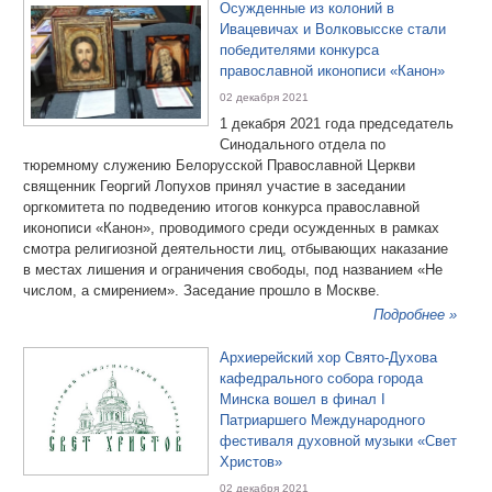
Осужденные из колоний в
Ивацевичах и Волковысске стали
победителями конкурса
православной иконописи «Канон»
02 декабря 2021
1 декабря 2021 года председатель
Синодального отдела по
тюремному служению Белорусской Православной Церкви
священник Георгий Лопухов принял участие в заседании
оргкомитета по подведению итогов конкурса православной
иконописи «Канон», проводимого среди осужденных в рамках
смотра религиозной деятельности лиц, отбывающих наказание
в местах лишения и ограничения свободы, под названием «Не
числом, а смирением». Заседание прошло в Москве.
Подробнее »
Архиерейский хор Свято-Духова
кафедрального собора города
Минска вошел в финал I
Патриаршего Международного
фестиваля духовной музыки «Свет
Христов»
02 декабря 2021