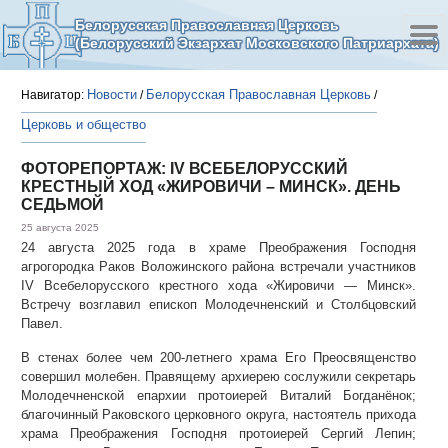
Белорусская Православная Церковь
(Белорусский Экзархат Московского Патриархата)
Новости
Белорусская Православная Церковь
Навигатор:
/
/
Церковь и общество
ФОТОРЕПОРТАЖ: IV ВСЕБЕЛОРУССКИЙ
КРЕСТНЫЙ ХОД «ЖИРОВИЧИ – МИНСК». ДЕНЬ
СЕДЬМОЙ
25 августа 2025
24 августа 2025 года в храме Преображения Господня
агрогородка Раков Воложинского района встречали участников
IV Всебелорусского крестного хода «Жировичи — Минск».
Встречу возглавил епископ Молодечненский и Столбцовский
Павел.
В стенах более чем 200-летнего храма Его Преосвященство
совершил молебен. Правящему архиерею сослужили секретарь
Молодечненской епархии протоиерей Виталий Богданёнок;
благочинный Раковского церковного округа, настоятель прихода
храма Преображения Господня протоиерей Сергий Лепин;