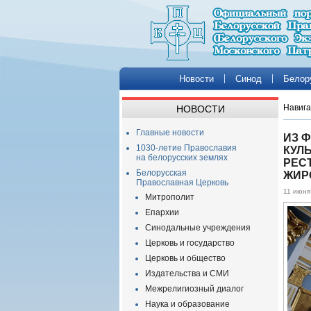
Новости
Синод
Белор
Навига
НОВОСТИ
Главные новости
ИЗ 
1030-летие Православия
КУЛ
на белорусских землях
РЕС
Белорусская
ЖИР
Православная Церковь
11 июня
Митрополит
Епархии
Синодальные учреждения
Церковь и государство
Церковь и общество
Издательства и СМИ
Межрелигиозный диалог
Наука и образование