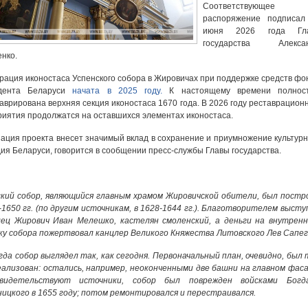
Соответствующее
распоряжение подписал
июня 2026 года Гл
государства Алекса
нко.
рация иконостаса Успенского собора в Жировичах при поддержке средств фо
дента Беларуси
начата в 2025 году.
К настоящему времени полнос
аврирована верхняя секция иконостаса 1670 года. В 2026 году реставрацион
иятия продолжатся на оставшихся элементах иконостаса.
ация проекта внесет значимый вклад в сохранение и приумножение культурн
ия Беларуси, говорится в сообщении пресс-службы Главы государства.
кий собор, являющийся главным храмом Жировичской обители, был постр
-1650 гг. (по другим источникам, в 1628-1644 гг.). Благотворителем высту
лец Жирович Иван Мелешко, кастелян смоленский, а деньги на внутрен
у собора пожертвовал канцлер Великого Княжества Литовского Лев Сапег
гда собор выглядел так, как сегодня. Первоначальный план, очевидно, был 
еализован: остались, например, неоконченными две башни на главном фаса
видетельствуют источники, собор был поврежден войсками Богд
ицкого в 1655 году; потом ремонтировался и перестраивался.