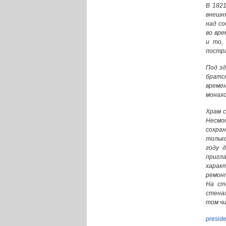
В 1821
внешн
над с
во вре
и то,
постра
Под зд
братс
времен
монахо
Храм с
Несмо
сохра
тольк
году 
пригл
харак
ремонт
На ст
стенах
том чи
preside