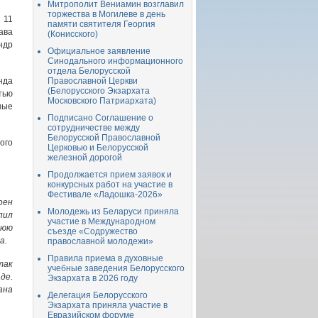
Митрополит Вениамин возглавил
торжества в Могилеве в день
 11
памяти святителя Георгия
ава
(Конисского)
ндр
Официальное заявление
Синодального информационного
отдела Белорусской
нда
Православной Церкви
(Белорусского Экзархата
тью
Московского Патриархата)
ные
Подписано Соглашение о
сотрудничестве между
Белорусской Православной
ого
Церковью и Белорусской
железной дорогой
Продолжается прием заявок и
конкурсных работ на участие в
Фестивале «Ладошка-2026»
оен
Молодежь из Беларуси приняла
пил
участие в Международном
нюю
съезде «Содружество
а.
православной молодежи»
Правила приема в духовные
так
учебные заведения Белорусского
де.
Экзархата в 2026 году
ана
Делегация Белорусского
Экзархата приняла участие в
Евразийском форуме