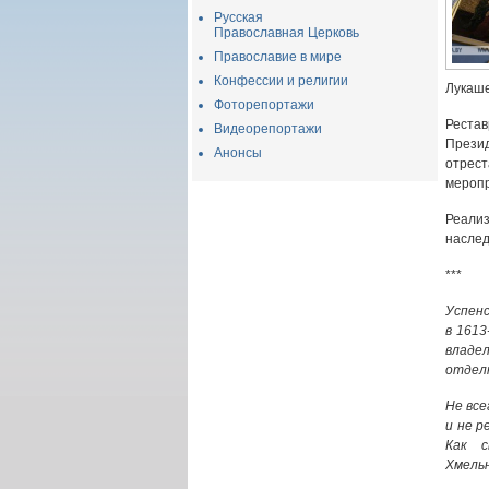
Русская
Православная Церковь
Православие в мире
Конфессии и религии
Лукаше
Фоторепортажи
Рестав
Видеорепортажи
Прези
Анонсы
отрест
меропр
Реализ
наслед
***
Успенс
в 1613
владе
отделк
Не все
и не р
Как с
Хмельн