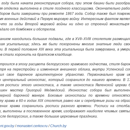
 году была начата реконструкция собора, при этом башни были разобра
яя отделка выполнена в стиле позднего классицизма. Окончательно раб
обором были завершены при ремонте 1867 года. Собор также был повреж
мя военных действий в Первую мировую войну. Интересным фактом являе
 что за годы Второй мировой войны ни одно из строений монастыря
дало от бомбежек и обстрелов.
анием находились большие подвалы, где в XVII–XVIII столетиях размещал
кая усыпальница; здесь же были похоронены многие знатные люди сво
и. В первой половине XIX века эта усыпальница была замурована, а умер
в стали хоронить на братском кладбище.
троился в эпоху расцвета белорусского храмового зодчества, стиля барок
тря на перестройки и изменения внешнего облика, внутри Успенский со
нил свое барочное архитектурное убранство. Первоначально храм и
о центральный иконостас, который сохранился до нашего времени. В 1
для росписи этого иконостаса, а также иконостаса Явленской церкви 
ашен мастер Григорий Медведский. Иконостас собора был выполне
терной барочной манере. Боковые иконостасы по времени относятс
у храма в 60-х годах XIX столетия, равно как и серебряные ризы на образ
енах храма сохранились росписи разного времени. Росписи на столба
, выполнены в послевоенное время, изображают наиболее чтимых святых
сле белорусских, а также большие церковные праздники.
nt.gov.by
/
monasteri.cerkov.ru
/
Church.by