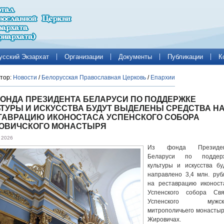
усский Экзархат
Организации
Документы
Публикации
К
тор:
Новости
/
Белорусская Православная Церковь
/
Епархии
ФОНДА ПРЕЗИДЕНТА БЕЛАРУСИ ПО ПОДДЕРЖКЕ
ЬТУРЫ И ИСКУССТВА БУДУТ ВЫДЕЛЕНЫ СРЕДСТВА Н
ТАВРАЦИЮ ИКОНОСТАСА УСПЕНСКОГО СОБОРА
ОВИЧСКОГО МОНАСТЫРЯ
 2026
Из фонда Президен
Беларуси по поддер
культуры и искусства бу
направлено 3,4 млн. руб
на реставрацию иконост
Успенского собора Свя
Успенского мужско
митрополичьего монастыр
Жировичах.