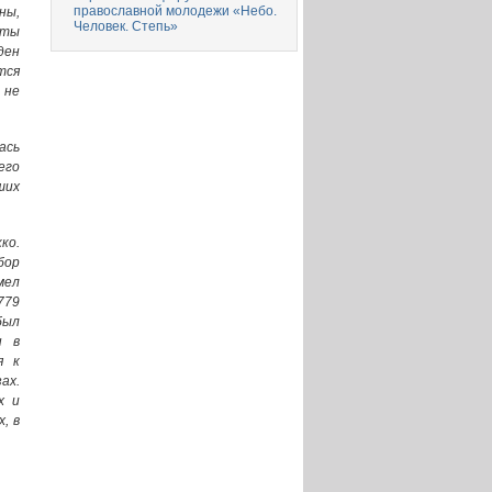
православной молодежи «Небо.
ны,
Человек. Степь»
оты
ден
тся
 не
ась
его
ших
ко.
бор
мел
779
был
н в
я к
ах.
х и
, в