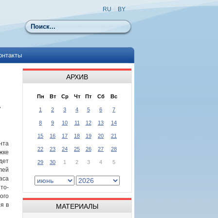
RU
|
BY
Поиск
онтакты
АРХИВ
Пн
Вт
Ср
Чт
Пт
Сб
Вс
А
1
2
3
4
5
6
7
8
9
10
11
12
13
14
15
16
17
18
19
20
21
та
22
23
24
25
26
27
28
жке
дет
29
30
1
2
3
4
5
лей
аса
то-
го
я в
МАТЕРИАЛЫ