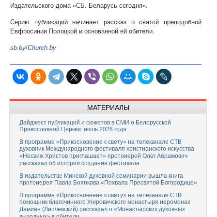
Издательского дома «СБ. Беларусь сегодня».
Серию публикаций начинает рассказ о святой преподобной
Евфросинии Полоцкой и основанной ей обители.
sb.by
/
Church.by
МАТЕРИАЛЫ
Дайджест публикаций и сюжетов в СМИ о Белорусской
Православной Церкви: июль 2026 года
В программе «Прикосновение к свету» на телеканале СТВ
духовник Международного фестиваля христианского искусства
«Несвиж Христов приглашает» протоиерей Олег Абрамович
рассказал об истории создания фестиваля
В издательстве Минской духовной семинарии вышла книга
протоиерея Павла Боянкова «Похвала Пресвятой Богородице»
В программе «Прикосновение к свету» на телеканале СТВ
помощник благочинного Жировичского монастыря иеромонах
Дамиан (Липчевский) рассказал о «Монастырских духовных
выходных» в обители