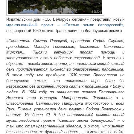
Издательский дом «СБ. Беларусь сегодня» представил новый
мультимедийный проект – «Святые земли белорусской»
,
посвященный 1030-летию Православия на белорусских землях.
«
Святитель Симеон Полоцкий, праведная София Слуцкая,
преподобная Манефа Гомельская, блаженная Валентина
Минская… Тысячи верующих просят помощи и
заступничества у этих небесных покровителей. У икон с их
образами – всегда живые цветы, а к частичкам мощей каждый
день прикладывается множество благоговейных паломников.
В этом году мы празднуем 1030-летие Православия на
белорусских землях, это торжество веры было бы
невозможно без искренней любви святых подвижников к Богу и
людям. В 1984 году по инициативе первого Патриаршего
Экзараха всея Беларуси Митрополита Филарета и с
благословения Святейшего Патриарха Московского и всея
Руси Пимена установлен день памяти Собора Белорусских
святых. Их более 70. В Год исторической памяти новый
мультимедийный проект "Святые земли белорусской" – о
тех, кто стал нравственным идеалом, и о том, что значит
для нас сегодня их духовный подвиг
», – отмечается на сайте