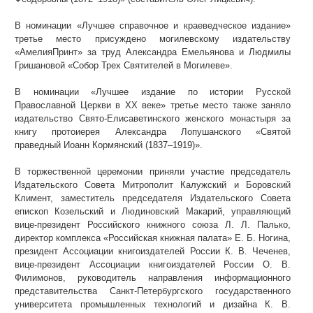
В номинации «Лучшее справочное и краеведческое издание»
третье место присуждено могилевскому издательству
«АмелияПринт» за труд Александра Емельянова и Людмилы
Гришановой «Собор Трех Святителей в Могилеве».
В номинации «Лучшее издание по истории Русской
Православной Церкви в ХХ веке» третье место также заняло
издательство Свято-Елисаветинского женского монастыря за
книгу протоиерея Александра Лопушанского «Святой
праведный Иоанн Кормянский (1837–1919)».
В торжественной церемонии приняли участие председатель
Издательского Совета Митрополит Калужский и Боровский
Климент, заместитель председателя Издательского Совета
епископ Козельский и Людиновский Макарий, управляющий
вице-президент Российского книжного союза Л. Л. Палько,
директор комплекса «Российская книжная палата» Е. Б. Ногина,
президент Ассоциации книгоиздателей России К. В. Чеченев,
вице-президент Ассоциации книгоиздателей России О. В.
Филимонов, руководитель направления информационного
представительства Санкт-Петербургского государственного
университета промышленных технологий и дизайна К. В.