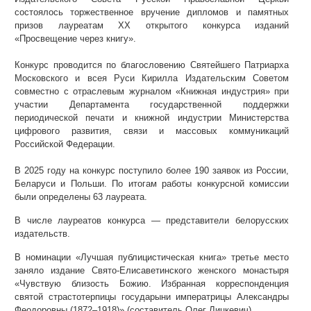
состоялось торжественное вручение дипломов и памятных
призов лауреатам XX открытого конкурса изданий
«Просвещение через книгу».
Конкурс проводится по благословению Святейшего Патриарха
Московского и всея Руси Кирилла Издательским Советом
совместно с отраслевым журналом «Книжная индустрия» при
участии Департамента государственной поддержки
периодической печати и книжной индустрии Министерства
цифрового развития, связи и массовых коммуникаций
Российской Федерации.
В 2025 году на конкурс поступило более 190 заявок из России,
Беларуси и Польши. По итогам работы конкурсной комиссии
были определены 63 лауреата.
В числе лауреатов конкурса — представители белорусских
издательств.
В номинации «Лучшая публицистическая книга» третье место
заняло издание Свято-Елисаветинского женского монастыря
«Чувствую близость Божию. Избранная корреспонденция
святой страстотерпицы государыни императрицы Александры
Феодоровны (1872–1918)» (составитель Олег Лицкевич).