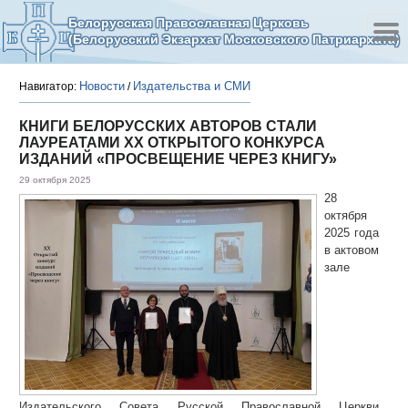
Белорусская Православная Церковь
(Белорусский Экзархат Московского Патриархата)
Новости
Издательства и СМИ
Навигатор:
/
КНИГИ БЕЛОРУССКИХ АВТОРОВ СТАЛИ
ЛАУРЕАТАМИ XX ОТКРЫТОГО КОНКУРСА
ИЗДАНИЙ «ПРОСВЕЩЕНИЕ ЧЕРЕЗ КНИГУ»
29 октября 2025
28
октября
2025 года
в актовом
зале
Издательского Совета Русской Православной Церкви