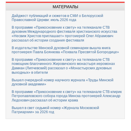
МАТЕРИАЛЫ
Дайджест публикаций и сюжетов в СМИ о Белорусской
Православной Церкви: июль 2026 года
В программе «Прикосновение к свету» на телеканале СТВ
духовник Международного фестиваля христианского искусства
«Несвиж Христов приглашает» протоиерей Олег Абрамович
рассказал об истории создания фестиваля
В издательстве Минской духовной семинарии вышла книга
протоиерея Павла Боянкова «Похвала Пресвятой Богородице»
В программе «Прикосновение к свету» на телеканале СТВ
помощник благочинного Жировичского монастыря иеромонах
Дамиан (Липчевский) рассказал о «Монастырских духовных
выходных» в обители
Вышел очередной номер научного журнала «Труды Минской
духовной академии»
В программе «Прикосновение к свету» на телеканале СТВ клирик
Петропавловского собора города Минска протоиерей Александр
Ледохович рассказал об истории храма
Вышел в свет седьмой номер «Журнала Московской
Патриархии» за 2026 год