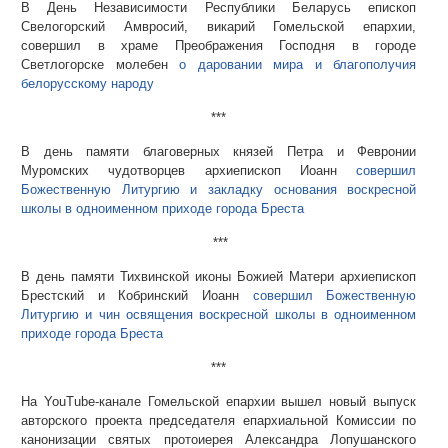
В День Независимости Республики Беларусь епископ
Свелогорский Амвросий, викарий Гомельской епархии,
совершил в храме Преображения Господня в городе
Светлогорске молебен
о даровании мира и благополучия
белорусскому народу
***
В день памяти благоверных князей Петра и Февронии
Муромских чудотворцев архиепископ Иоанн
совершил
Божественную Литургию и закладку основания воскресной
школы в одноименном приходе города Бреста
***
В день памяти Тихвинской иконы Божией Матери архиепископ
Брестский и Кобринский Иоанн
совершил Божественную
Литургию и чин освящения воскресной школы в одноименном
приходе города Бреста
***
На YouTube-канале Гомельской епархии вышел новый выпуск
авторского проекта председателя епархиальной Комиссии по
канонизации святых протоиерея Александра Лопушанского