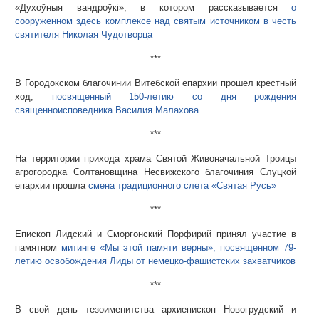
«Духоўныя вандроўкі», в котором рассказывается
о
сооруженном здесь комплексе над святым источником в честь
святителя Николая Чудотворца
***
В Городокском благочинии Витебской епархии прошел крестный
ход,
посвященный 150-летию со дня рождения
священноисповедника Василия Малахова
***
На территории прихода храма Святой Живоначальной Троицы
агрогородка Солтановщина Несвижского благочиния Слуцкой
епархии прошла
смена традиционного слета «Святая Русь»
***
Епископ Лидский и Сморгонский Порфирий принял участие в
памятном
митинге «Мы этой памяти верны», посвященном 79-
летию освобождения Лиды от немецко-фашистских захватчиков
***
В свой день тезоименитства архиепископ Новогрудский и