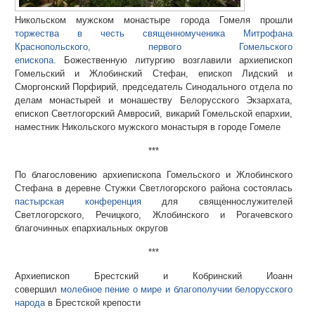
Никольском мужском монастыре города Гомеля прошли
торжества в честь священномученика Митрофана
Краснопольского, первого Гомельского
епископа.
Божественную литургию возглавили архиепископ
Гомельский и Жлобинский Стефан, епископ Лидский и
Сморгонский Порфирий, председатель Синодального отдела по
делам монастырей и монашеству Белорусского Экзархата,
епископ Светлогорский Амвросий, викарий Гомельской епархии,
наместник Никольского мужского монастыря в городе Гомеле
***
По благословению архиепископа Гомельского и Жлобинского
Стефана в деревне Стужки Светлогорского района состоялась
пастырская конференция
для священнослужителей
Светлогорского, Речицкого, Жлобинского и Рогачевского
благочинных епархиальных округов
***
Архиепископ Брестский и Кобринский Иоанн
совершил
молебное пение о мире и благополучии белорусского
народа
в Брестской крепости