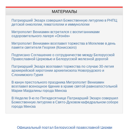
МАТЕРИАЛЫ
Патриарший Экзарх совершил Божественную литургию в РНПЦ
детской онкологии, гематологии и иммунологии
Митрополит Вениамин встретился с воспитанниками
оздоровительного лагеря «Огонёк»
Митрополит Вениамин возглавил торжества в Могилеве в день
памяти святителя Георгия (Конисского)
Подписано Соглашение о сотрудничестве между Белорусской
Православной Церковью и Белорусской железной дорогой
Патриарший Экзарх возглавил торжества по случаю 30-летия
архиерейской хиротонии архиепископа Новогрудского и
Слонимского Гурия
В канун престольного праздника Митрополит Вениамин
возглавил всенощное бдение в храме святой равноапостольной
Марии Магдалины города Минска
В Неделю 9-ю по Пятидесятнице Патриарший Экзарх совершил
Божественную литургию в Свято-Духовом кафедральном соборе
города Минска
Официальный портал Белорусской православной Церкви