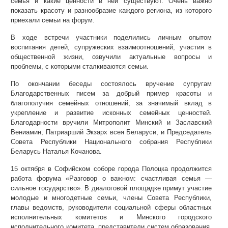
семья и какие ценности в ней существуют. Очень важно
показать красоту и разнообразие каждого региона, из которого
приехали семьи на форум.
В ходе встречи участники поделились личным опытом
воспитания детей, супружеских взаимоотношений, участия в
общественной жизни, озвучили актуальные вопросы и
проблемы, с которыми сталкиваются семьи.
По окончании беседы состоялось вручение супругам
Благодарственных писем за добрый пример красоты и
благополучия семейных отношений, за значимый вклад в
укрепление и развитие исконных семейных ценностей.
Благодарности вручили Митрополит Минский и Заславский
Вениамин, Патриарший Экзарх всея Беларуси, и Председатель
Совета Республики Национального собрания Республики
Беларусь Наталья Кочанова.
15 октября в Софийском соборе города Полоцка продолжится
работа форума «Разговор о важном: счастливая семья —
сильное государство». В диалоговой площадке примут участие
молодые и многодетные семьи, члены Совета Республики,
главы ведомств, руководители социальной сферы областных
исполнительных комитетов и Минского городского
исполнительного комитета, представители систем образования,