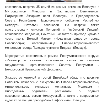
состоялась встреча 35 семей из разных регионов Беларуси с
Митрополитом Минским и Заславским Вениамином,
Патриаршим Экзархом всея Беларуси, и Председателем
Совета Республики Национального собрания Республики
Беларусь Натальей Кочановой. На встрече также
присутствовали епископ Полоцкий и Глубокский Игнатий;
архиепископ Феодосий, Почетный настоятель прихода храма в
честь иконы Божией Матери «Нечаянная радость» города
Новополоцка; настоятельница Спасо-Евфросиниевского
монастыря города Полоцка игумения Евдокия (Левшук).
Мероприятие состоялось в рамках Республиканского форума
«Разговор о важном: счастливая семья — сильное
государство», организованного Советом Республики и
Белорусской Православной Церковью.
Знакомство жителей и гостей Витебской области с древним
Полоцком началось с экскурсии по Спасо-Евфросиниевскому
митрополичьему женскому монастырю. Молодым и
многодетным родителям рассказали о подвиге
покровительницы земли белорусской, а также о современных
чудесах от мощей преподобной Евфросинии Полоцкой.