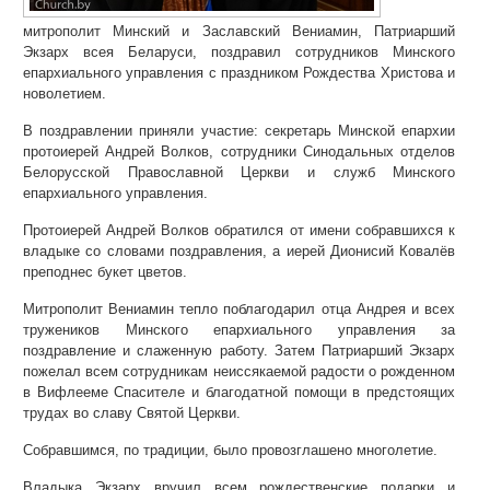
митрополит Минский и Заславский Вениамин, Патриарший
Экзарх всея Беларуси, поздравил сотрудников Минского
епархиального управления с праздником Рождества Христова и
новолетием.
В поздравлении приняли участие: секретарь Минской епархии
протоиерей Андрей Волков, сотрудники Синодальных отделов
Белорусской Православной Церкви и служб Минского
епархиального управления.
Протоиерей Андрей Волков обратился от имени собравшихся к
владыке со словами поздравления, а иерей Дионисий Ковалёв
преподнес букет цветов.
Митрополит Вениамин тепло поблагодарил отца Андрея и всех
тружеников Минского епархиального управления за
поздравление и слаженную работу. Затем Патриарший Экзарх
пожелал всем сотрудникам неиссякаемой радости о рожденном
в Вифлееме Спасителе и благодатной помощи в предстоящих
трудах во славу Святой Церкви.
Собравшимся, по традиции, было провозглашено многолетие.
Владыка Экзарх вручил всем рождественские подарки и