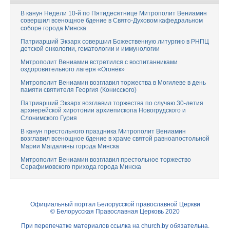
В канун Недели 10-й по Пятидесятнице Митрополит Вениамин
совершил всенощное бдение в Свято-Духовом кафедральном
соборе города Минска
Патриарший Экзарх совершил Божественную литургию в РНПЦ
детской онкологии, гематологии и иммунологии
Митрополит Вениамин встретился с воспитанниками
оздоровительного лагеря «Огонёк»
Митрополит Вениамин возглавил торжества в Могилеве в день
памяти святителя Георгия (Конисского)
Патриарший Экзарх возглавил торжества по случаю 30-летия
архиерейской хиротонии архиепископа Новогрудского и
Слонимского Гурия
В канун престольного праздника Митрополит Вениамин
возглавил всенощное бдение в храме святой равноапостольной
Марии Магдалины города Минска
Митрополит Вениамин возглавил престольное торжество
Серафимовского прихода города Минска
Официальный портал Белорусской православной Церкви
© Белорусская Православная Церковь 2020
При перепечатке материалов ссылка на
church.by
обязательна.