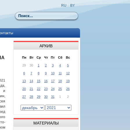
RU
|
BY
Поиск
онтакты
АРХИВ
НА
Пн
Вт
Ср
Чт
Пт
Сб
Вс
29
30
1
2
3
4
5
6
7
8
9
10
11
12
021
13
14
15
16
17
18
19
да,
20
21
22
23
24
25
26
й и
ин,
27
28
29
30
31
1
2
сея
ил
ред
го
то-
МАТЕРИАЛЫ
ном