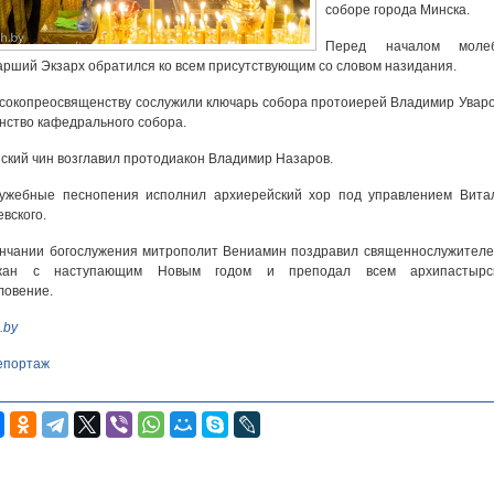
соборе города Минска.
Перед началом моле
рший Экзарх обратился ко всем присутствующим со словом назидания.
сокопреосвященству сослужили ключарь собора протоиерей Владимир Уваро
нство кафедрального собора.
ский чин возглавил протодиакон Владимир Назаров.
лужебные песнопения исполнил архиерейский хор под управлением Вита
вского.
нчании богослужения митрополит Вениамин поздравил священнослужителе
жан с наступающим Новым годом и преподал всем архипастырс
ловение.
.by
епортаж