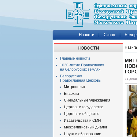
Новости
Синод
Белор
Навига
НОВОСТИ
Главные новости
МИТ
1030-летие Православия
НОВ
на белорусских землях
ГОР
Белорусская
31 дека
Православная Церковь
Митрополит
Епархии
Синодальные учреждения
Церковь и государство
Церковь и общество
Издательства и СМИ
Межрелигиозный диалог
Наука и образование