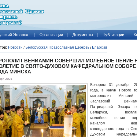
усский Экзархат
Организации
Документы
Публикации
К
тор:
Новости
/
Белорусская Православная Церковь
/
Епархии
РОПОЛИТ ВЕНИАМИН СОВЕРШИЛ МОЛЕБНОЕ ПЕНИЕ 
ОЛЕТИЕ В СВЯТО-ДУХОВОМ КАФЕДРАЛЬНОМ СОБОРЕ
ОДА МИНСКА
бря 2021
Вечером 31 декабря 2
года, в канун Нового го
митрополит Мински
Заславский Вениам
Патриарший Экзарх в
Беларуси, возглав
молебное пение пе
началом ново
календарного года в Свя
Духовом кафедраль