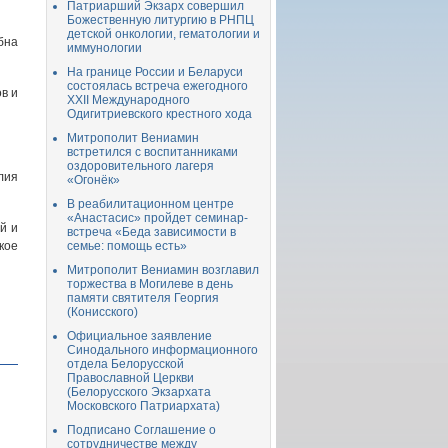
Патриарший Экзарх совершил
Божественную литургию в РНПЦ
детской онкологии, гематологии и
бна
иммунологии
На границе России и Беларуси
состоялась встреча ежегодного
в и
XXII Международного
Одигитриевского крестного хода
Митрополит Вениамин
встретился с воспитанниками
оздоровительного лагеря
лия
«Огонёк»
В реабилитационном центре
«Анастасис» пройдет семинар-
й и
встреча «Беда зависимости в
кое
семье: помощь есть»
Митрополит Вениамин возглавил
торжества в Могилеве в день
памяти святителя Георгия
(Конисского)
Официальное заявление
Синодального информационного
отдела Белорусской
Православной Церкви
(Белорусского Экзархата
Московского Патриархата)
Подписано Соглашение о
сотрудничестве между