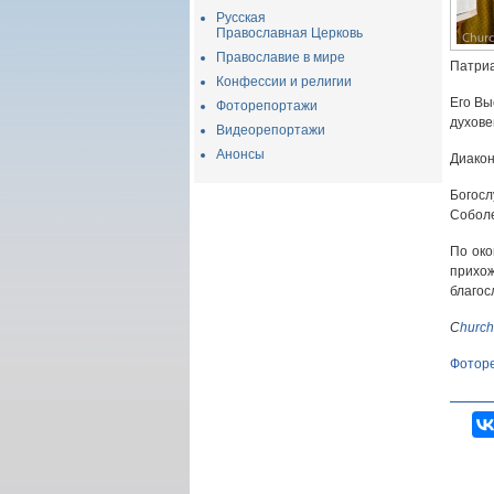
Русская
Православная Церковь
Православие в мире
Патриа
Конфессии и религии
Его Вы
Фоторепортажи
духове
Видеорепортажи
Анонсы
Диакон
Богос
Соболе
По око
прихо
благос
C
hurch
Фотор