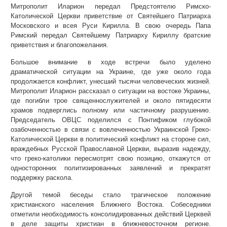
Митрополит Иларион передал Предстоятелю Римско-
Католической Церкви приветствие от Святейшего Патриарха
Московского и всея Руси Кирилла. В свою очередь Папа
Римский передал Святейшему Патриарху Кириллу братские
приветствия и благопожелания.
Большое внимание в ходе встречи было уделено
драматической ситуации на Украине, где уже около года
продолжается конфликт, унесший тысячи человеческих жизней.
Митрополит Иларион рассказал о ситуации на востоке Украины,
где погибли трое священнослужителей и около пятидесяти
храмов подверглись полному или частичному разрушению.
Председатель ОВЦС поделился с Понтификом глубокой
озабоченностью в связи с вовлеченностью Украинской Греко-
Католической Церкви в политический конфликт на стороне сил,
враждебных Русской Православной Церкви, выразив надежду,
что греко-католики пересмотрят свою позицию, откажутся от
односторонних политизированных заявлений и прекратят
поддержку раскола.
Другой темой беседы стало трагическое положение
христианского населения Ближнего Востока. Собеседники
отметили необходимость консолидированных действий Церквей
в деле защиты христиан в ближневосточном регионе.