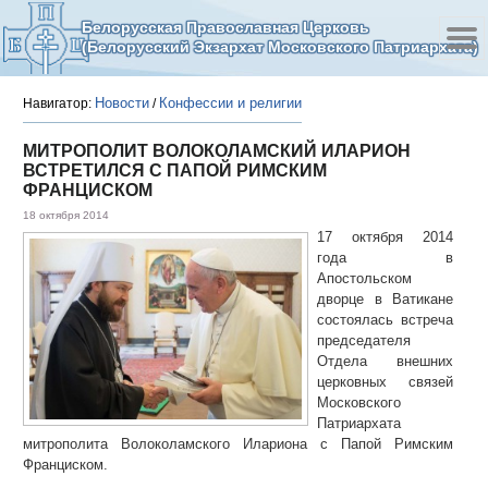
Белорусская Православная Церковь
(Белорусский Экзархат Московского Патриархата)
Новости
Конфессии и религии
Навигатор:
/
МИТРОПОЛИТ ВОЛОКОЛАМСКИЙ ИЛАРИОН
ВСТРЕТИЛСЯ С ПАПОЙ РИМСКИМ
ФРАНЦИСКОМ
18 октября 2014
17 октября 2014
года в
Апостольском
дворце в Ватикане
состоялась встреча
председателя
Отдела внешних
церковных связей
Московского
Патриархата
митрополита Волоколамского Илариона с Папой Римским
Франциском.