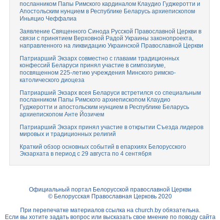
посланником Папы Римского кардиналом Клаудио Гуджеротти и
Апостольским нунцием в Республике Беларусь архиепископом
Иньяцио Чеффалиа
Заявление Священного Синода Русской Православной Церкви в
связи с принятием Верховной Радой Украины законопроекта,
направленного на ликвидацию Украинской Православной Церкви
Патриарший Экзарх совместно с главами традиционных
конфессий Беларуси принял участие в симпозиуме,
посвященном 225-летию учреждения Минского римско-
католического диоцеза
Патриарший Экзарх всея Беларуси встретился со специальным
посланником Папы Римского архиепископом Клаудио
Гуджеротти и апостольским нунцием в Республике Беларусь
архиепископом Анте Йозичем
Патриарший Экзарх принял участие в открытии Съезда лидеров
мировых и традиционных религий
Краткий обзор основных событий в епархиях Белорусского
Экзархата в период с 29 августа по 4 сентября
Официальный портал Белорусской православной Церкви
© Белорусская Православная Церковь 2020
При перепечатке материалов ссылка на
church.by
обязательна.
Если вы хотите задать вопрос или высказать свое мнение по поводу сайта