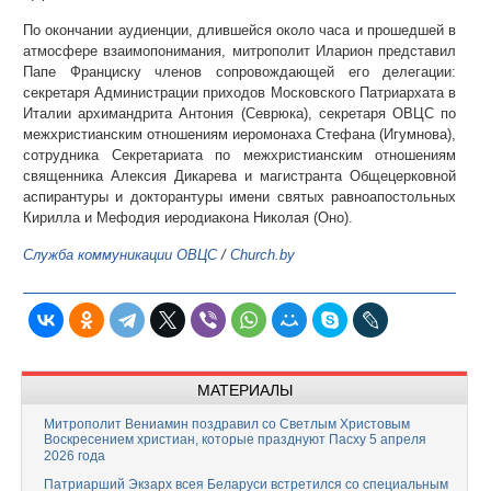
По окончании аудиенции, длившейся около часа и прошедшей в
атмосфере взаимопонимания, митрополит Иларион представил
Папе Франциску членов сопровождающей его делегации:
секретаря Администрации приходов Московского Патриархата в
Италии архимандрита Антония (Севрюка), секретаря ОВЦС по
межхристианским отношениям иеромонаха Стефана (Игумнова),
сотрудника Секретариата по межхристианским отношениям
священника Алексия Дикарева и магистранта Общецерковной
аспирантуры и докторантуры имени святых равноапостольных
Кирилла и Мефодия иеродиакона Николая (Оно).
Служба коммуникации ОВЦС
/
Church.by
МАТЕРИАЛЫ
Митрополит Вениамин поздравил со Светлым Христовым
Воскресением христиан, которые празднуют Пасху 5 апреля
2026 года
Патриарший Экзарх всея Беларуси встретился со специальным