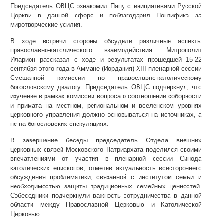
Председатель ОВЦС ознакомил Папу с инициативами Русской
Церкви в данной сфере и поблагодарил Понтифика за
миротворческие усилия.
В ходе встречи стороны обсудили различные аспекты
православно-католического взаимодействия. Митрополит
Иларион рассказал о ходе и результатах прошедшей 15-22
сентября этого года в Аммане (Иордания) XIII пленарной сессии
Смешанной комиссии по православно-католическому
богословскому диалогу. Председатель ОВЦС подчеркнул, что
изучение в рамках комиссии вопроса о соотношении соборности
и примата на местном, региональном и вселенском уровнях
церковного управления должно основываться на источниках, а
не на богословских спекуляциях.
В завершение беседы председатель Отдела внешних
церковных связей Московского Патриархата поделился своими
впечатлениями от участия в пленарной сессии Синода
католических епископов, отметив актуальность всестороннего
обсуждения проблематики, связанной с институтом семьи и
необходимостью защиты традиционных семейных ценностей.
Собеседники подчеркнули важность сотрудничества в данной
области между Православной Церковью и Католической
Церковью.