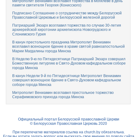
Митрополит Вениамин возглавил торжества в Могилеве в день
памяти святителя Георгия (Конисского)
Подписано Соглашение о сотрудничестве между Белорусской
Православной Церковью и Белорусской железной дорогой
Патриарший Экзарх возглавил торжества по случаю 30-летия
архиерейской хиротонии архиепископа Новогрудского и
Слонимского Гурия
В канун престольного праздника Митрополит Вениамин
возглавил всенощное бдение в храме святой равноапостольной
Марии Магдалины города Минска
В Неделю 9-ю по Пятидесятнице Патриарший Экзарх совершил
Божественную литургию в Свято-Духовом кафедральном соборе
города Минска
В канун Недели 9-й по Пятидесятнице Митрополит Вениамин
совершил всенощное бдение в Свято-Духовом кафедральном
соборе города Минска
Митрополит Вениамин возглавил престольное торжество
Серафимовского прихода города Минска
Официальный портал Белорусской православной Церкви
© Белорусская Православная Церковь 2020
При перепечатке материалов ссылка на
church.by
обязательна.
Если вы хотите задать вопрос или высказать свое мнение по поводу сайта