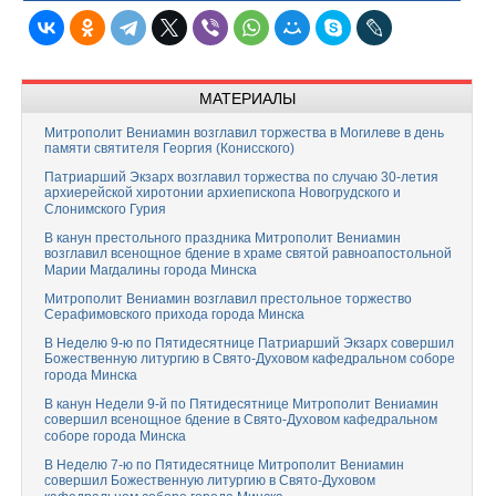
МАТЕРИАЛЫ
Митрополит Вениамин возглавил торжества в Могилеве в день
памяти святителя Георгия (Конисского)
Патриарший Экзарх возглавил торжества по случаю 30-летия
архиерейской хиротонии архиепископа Новогрудского и
Слонимского Гурия
В канун престольного праздника Митрополит Вениамин
возглавил всенощное бдение в храме святой равноапостольной
Марии Магдалины города Минска
Митрополит Вениамин возглавил престольное торжество
Серафимовского прихода города Минска
В Неделю 9-ю по Пятидесятнице Патриарший Экзарх совершил
Божественную литургию в Свято-Духовом кафедральном соборе
города Минска
В канун Недели 9-й по Пятидесятнице Митрополит Вениамин
совершил всенощное бдение в Свято-Духовом кафедральном
соборе города Минска
В Неделю 7-ю по Пятидесятнице Митрополит Вениамин
совершил Божественную литургию в Свято-Духовом