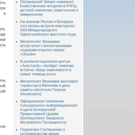
Патриарший Экзарх совершил
сть
Божественную литургию в РНПЦ
ри
детской онкологии, гематологии и
» в
иммунологии
На границе России и Беларуси
состоялась встреча ежегодного
га,
XXII Международного
ода
Одигитриевского крестного хода
ией
Митрополит Вениамин
ета
встретился с воспитанниками
оздоровительного лагеря
«Огонёк»
В реабилитационном центре
«Анастасис» пройдет семинар-
встреча «Беда зависимости в
семье: помощь есть»
ель
Митрополит Вениамин возглавил
торжества в Могилеве в день
ной
памяти святителя Георгия
сий
(Конисского)
Официальное заявление
Синодального информационного
отдела Белорусской
Православной Церкви
(Белорусского Экзархата
Московского Патриархата)
ели
Подписано Соглашение о
сотрудничестве между