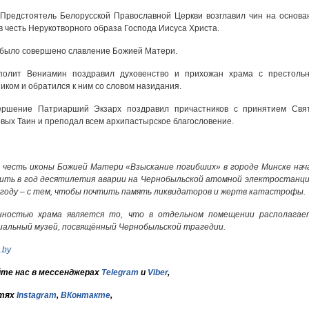
Предстоятель Белорусской Православной Церкви возглавил чин на основа
в честь Нерукотворного образа Господа Иисуса Христа.
было совершено славление Божией Матери.
полит Вениамин поздравил духовенство и прихожан храма с престоль
иком и обратился к ним со словом назидания.
ершение Патриарший Экзарх поздравил причастников с принятием Свя
вых Таин и преподал всем архипастырское благословение.
 честь иконы Божией Матери «Взыскание погибших» в городе Минске нач
ить в год десятилетия аварии на Чернобыльской атомной электростанци
 году – с тем, чтобы почтить память ликвидаторов и жертв катастрофы.
нностью храма является то, что в отдельном помещении располагае
иальный музей, посвящённый Чернобыльской трагедии.
.by
те нас в мессенджерах
Telegram
и
Viber
,
тях
Instagram
,
ВКонтакте
,