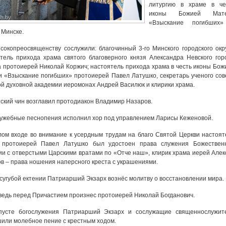
литургию в храме в че
иконы Божией Мате
«Взыскание погибших
 Минске.
сокопреосвященству сослужили: благочинный 3-го Минского городского окру
тель прихода храма святого благоверного князя Александра Невского гор
 протоиерей Николай Коржич; настоятель прихода храма в честь иконы Бож
 «Взыскание погибших» протоиерей Павел Латушко, секретарь ученого сов
й духовной академии иеромонах Андрей Василюк и клирики храма.
ский чин возглавил протодиакон Владимир Назаров.
ужебные песнопения исполнил хор под управлением Ларисы Кеженовой.
ом входе во внимание к усердным трудам на благо Святой Церкви настоят
 протоиерей Павел Латушко был удостоен права служения Божествен
ии с отверстыми Царскими вратами по «Отче наш», клирик храма иерей Алек
в – права ношения наперсного креста с украшениями.
сугубой ектении Патриарший Экзарх вознёс молитву о восстановлении мира.
едь перед Причастием произнес протоиерей Николай Богданович.
пусте богослужения Патриарший Экзарх и сослужащие священнослужит
или молебное пение с крестным ходом.