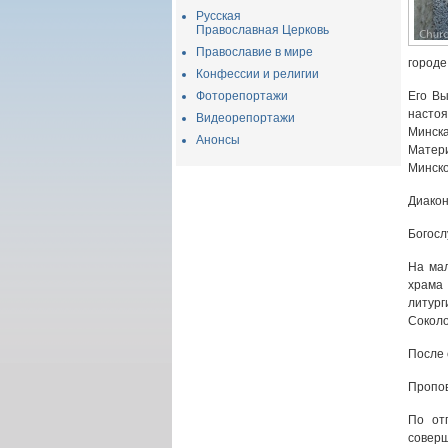
Русская
Православная Церковь
Православие в мире
городе
Конфессии и религии
Фоторепортажи
Его Вы
настоя
Видеорепортажи
Минска
Анонсы
Матери
Минско
Диакон
Богосл
На мал
храма
литург
Соколо
После 
Пропов
По от
соверш