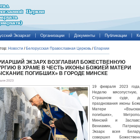
усский Экзархат
Организации
Документы
Публикации
К
тор:
Новости
/
Белорусская Православная Церковь
/
Епархии
РИАРШИЙ ЭКЗАРХ ВОЗГЛАВИЛ БОЖЕСТВЕННУЮ
УРГИЮ В ХРАМЕ В ЧЕСТЬ ИКОНЫ БОЖИЕЙ МАТЕРИ
ЫСКАНИЕ ПОГИБШИХ» В ГОРОДЕ МИНСКЕ
аля 2023
19 февраля 2023 года
Неделю мясопустную
Страшном суде, де
празднования иконы Бож
Матери «Взыскан
погибших», Митропо
Минский и Заславс
Вениамин, Патриар
Экзарх всея Белару
совершил Божествен