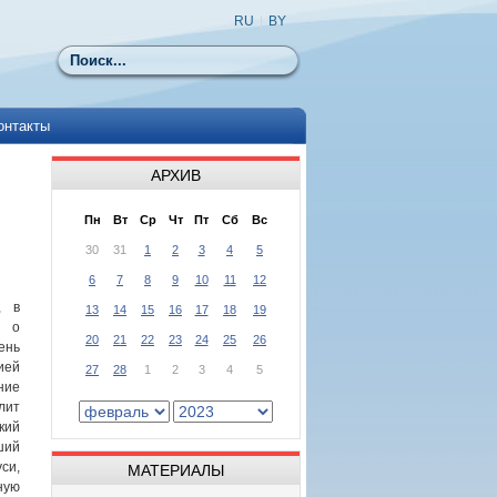
RU
|
BY
Поиск
онтакты
АРХИВ
Пн
Вт
Ср
Чт
Пт
Сб
Вс
30
31
1
2
3
4
5
6
7
8
9
10
11
12
, в
13
14
15
16
17
18
19
, о
20
21
22
23
24
25
26
нь
ией
27
28
1
2
3
4
5
ие
лит
кий
ший
си,
МАТЕРИАЛЫ
ную