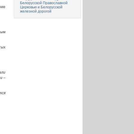
Белорусской Православной
ние
Церковью и Белорусской
железной дорогой
ным
тых
али
и –
тся