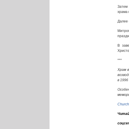
Затем 
храма 
Далее 
Митро
праздн
В зав
Христо
***
Храм в
возвод
в 1996
Особе
мемор
Church
Читай
соцсе