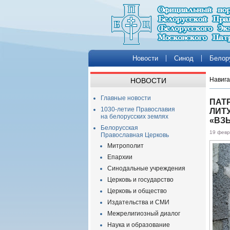
Новости
Синод
Белор
Навига
НОВОСТИ
Главные новости
ПАТ
1030-летие Православия
ЛИТ
на белорусских землях
«ВЗ
Белорусская
19 февр
Православная Церковь
Митрополит
Епархии
Синодальные учреждения
Церковь и государство
Церковь и общество
Издательства и СМИ
Межрелигиозный диалог
Наука и образование