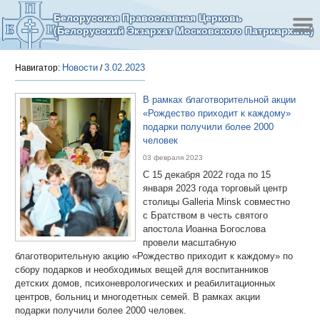
Белорусская Православная Церковь
(Белорусский Экзархат Московского Патриархата)
Новости
3.02.2023
Навигатор:
/
В рамках благотворительной акции
«Рождество приходит к каждому»
подарки получили более 2000
человек
03 февраля 2023
С 15 декабря 2022 года по 15
января 2023 года торговый центр
столицы Galleria Minsk совместно
с Братством в честь святого
апостола Иоанна Богослова
провели масштабную
благотворительную акцию «Рождество приходит к каждому» по
сбору подарков и необходимых вещей для воспитанников
детских домов, психоневрологических и реабилитационных
центров, больниц и многодетных семей. В рамках акции
подарки получили более 2000 человек.