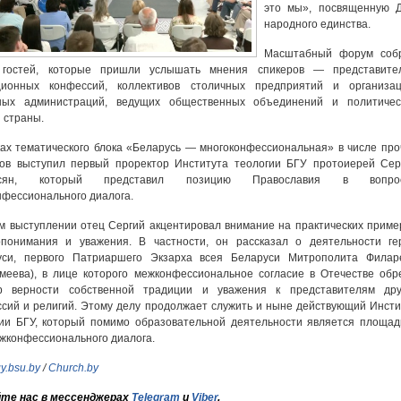
это мы», посвященную 
народного единства.
Масштабный форум соб
 гостей, которые пришли услышать мнения спикеров — представите
ционных конфессий, коллективов столичных предприятий и организац
ных администраций, ведущих общественных объединений и политичес
 страны.
ах тематического блока «Беларусь — многоконфессиональная» в числе про
ров выступил первый проректор Института теологии БГУ протоиерей Сер
есян, который представил позицию Православия в вопро
фессионального диалога.
м выступлении отец Сергий акцентировал внимание на практических приме
опонимания и уважения. В частности, он рассказал о деятельности ге
уси, первого Патриаршего Экзарха всея Беларуси Митрополита Филар
меева), в лице которого межконфессиональное согласие в Отечестве обр
р верности собственной традиции и уважения к представителям дру
сий и религий. Этому делу продолжает служить и ныне действующий Инсти
ии БГУ, который помимо образовательной деятельности является площад
жконфессионального диалога.
y.bsu.by
/
Church.by
те нас в мессенджерах
Telegram
и
Viber
,