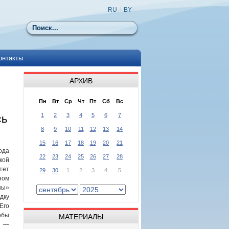
RU
|
BY
Поиск
онтакты
АРХИВ
Пн
Вт
Ср
Чт
Пт
Сб
Вс
1
2
3
4
5
6
7
СЬ
8
9
10
11
12
13
14
15
16
17
18
19
20
21
ода
22
23
24
25
26
27
28
ой
тет
29
30
1
2
3
4
5
ном
шы»
дку
Его
обы
МАТЕРИАЛЫ
ь —