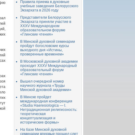
Правила приема в духовные
Дню
учебные заведения Белорусского
Экзархата в 2026 году
Представители Белорусского
рал
Экзархата приняли участие в
лей
XXXV Международном
ий,
образовательном форуме
ких
«Глинские чтения»
В Минской духовной семинарии
пройдут богословские курсы
чих
выходного дня «Истины,
проверенные временем»
гий
сах
В Московской духовной академии
проходит XXXV Международный
образовательный форум
«Глинские чтения»
рах
роя
Вышел очередной номер
научного журнала «Труды
ета
Минской духовной академии»
ело
В Минске пройдет
гих
международная конференция
тут
«Studia Haeresiologica — I.
кой
Нетрадиционная религиозность:
теоретическая
концептуализация и
исторические формы»
На базе Минской духовной
семинарии впервые прошел слет