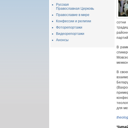
Русская
Православная Церковь
Православие в мире
Конфессии и религии
сотни
Фоторепортажи
тради
район
Видеорепортажи
партий
Анонсы
В рамк
спике
Мовс
межкон
В свое
взаим
Белар
(Вахро
приме
конфес
теолог
для ме
theolog
Читай