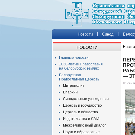
Новости
Синод
Белор
Навига
НОВОСТИ
Главные новости
ПЕР
1030-летие Православия
ПРО
на белорусских землях
РАБ
Белорусская
— Э
Православная Церковь
05 сент
Митрополит
Епархии
Синодальные учреждения
Церковь и государство
Церковь и общество
Издательства и СМИ
Межрелигиозный диалог
Наука и образование