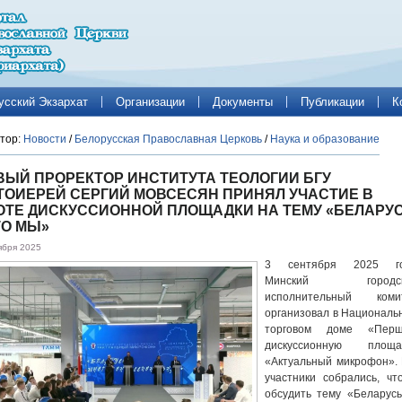
усский Экзархат
Организации
Документы
Публикации
К
тор:
Новости
/
Белорусская Православная Церковь
/
Наука и образование
ВЫЙ ПРОРЕКТОР ИНСТИТУТА ТЕОЛОГИИ БГУ
ТОИЕРЕЙ СЕРГИЙ МОВСЕСЯН ПРИНЯЛ УЧАСТИЕ В
ОТЕ ДИСКУССИОННОЙ ПЛОЩАДКИ НА ТЕМУ «БЕЛАРУ
ТО МЫ»
ября 2025
3 сентября 2025 г
Минский городск
исполнительный коми
организовал в Националь
торговом доме «Пер
дискуссионную площа
«Актуальный микрофон». 
участники собрались, чт
обсудить тему «Беларус