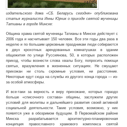
издательского дома «СБ. Беларусь сегодня» опубликована
статья журналиста Инны Юрчик о приходе святой мученицы
Татианы в городе Минске:
Община храма святой мученицы Татианы в Минске действует с
2006 года и насчитывает 150 человек. Все эти годы два раза в
неделю и по большим церковным праздникам люди собираются
в двух крохотных арендованных комнатушках в здании
общежития по улице Руссиянова, 50, в которых расположен
приход, чтобы вознести слова хвалы Богу, попросить помощи
святых, вразумления в жизненных ситуациях. Не смущают
прихожан ни столь скромные условия, ни расстояние.
Некоторые едут сюда на службы из другого конца города — из-
за особой атмосферы.
И все-таки за верность и веру прихожане, которых гораздо
больше «списочного состава» общины, заслужили других
условий для молитвы и дальнейшего развития своей активной
социальной деятельности. Такие условия, возможно, у них
появятся уже в обозримом будущем. В Первомайском районе
Минска разрабатывается архитектурно-планировочная
концепция православного храмового комплекса святой