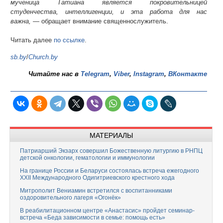
мученица Татиана является покровительницей
студенчества, интеллигенции, и эта работа для нас
важна, —
обращает внимание священнослужитель.
Читать далее
по ссылке
.
sb.by
/
Church.by
Читайте нас в
Telegram
,
Viber
,
Instagram
,
ВКонтакте
МАТЕРИАЛЫ
Патриарший Экзарх совершил Божественную литургию в РНПЦ
детской онкологии, гематологии и иммунологии
На границе России и Беларуси состоялась встреча ежегодного
XXII Международного Одигитриевского крестного хода
Митрополит Вениамин встретился с воспитанниками
оздоровительного лагеря «Огонёк»
В реабилитационном центре «Анастасис» пройдет семинар-
встреча «Беда зависимости в семье: помощь есть»