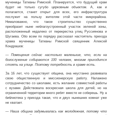
мученицы Татианы Римской. Планируется, что будущий храм
будет не только сугубо церковным объектом. А, как и
полагается, станет открыт для всех, его инфраструктура
послужит на пользу жителям этой части микрорайона.
Немаловажно, что такое строительство существенно
преобразит ныне неблагоустроенный участок зеленой зоны,
расположенный недалеко от перекрестка улиц Руссиянова и
Шугаева. Обо всем по порядку рассказал настоятель прихода
храма мученицы Татианы Римской священник Алексей
Кондрашов:
—
Помещения сейчас настолько маленькие, что, если на
богослужение собираются 100 человек, многим приходится
стоять на улице. Поэтому потребность в храме есть.
За 16 лет, что существует община, она неустанно развивала
свою общественную и миссионерскую работу. Налажено
сотрудничество со школами, есть желание совместной работы
с вузами. Действовала воскресная школа для детей, но на
ограниченной территории много ребят вместе не соберешь. Ну а
библиотека у прихода такая, что и двух нынешних комнат уже
не хватает.
—
Наша община задумывалась как молодежная, потому что