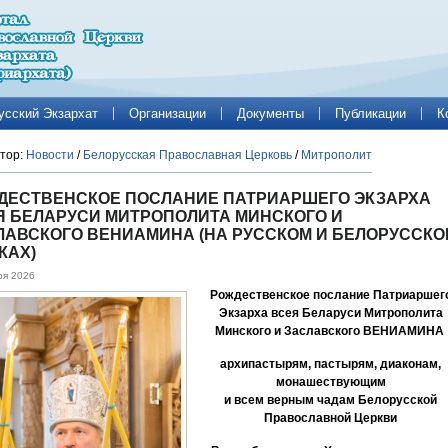
усский Экзархат
Организации
Документы
Публикации
К
тор:
Новости
/
Белорусская Православная Церковь
/
Митрополит
ДЕСТВЕНСКОЕ ПОСЛАНИЕ ПАТРИАРШЕГО ЭКЗАРХА
Я БЕЛАРУСИ МИТРОПОЛИТА МИНСКОГО И
ЛАВСКОГО ВЕНИАМИНА (НА РУССКОМ И БЕЛОРУССКО
КАХ)
ря 2026
Рождественское послание
Патриаршег
Экзарха всея Беларуси Митрополита
Минского и Заславского ВЕНИАМИНА
архипастырям, пастырям, диаконам,
монашествующим
и всем верным чадам Белорусской
Православной Церкви