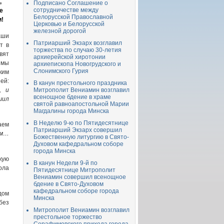
,
Подписано Соглашение о
сотрудничестве между
е
Белорусской Православной
и!
Церковью и Белорусской
железной дорогой
аши
Патриарший Экзарх возглавил
т в
торжества по случаю 30-летия
вят
архиерейской хиротонии
 мы
архиепископа Новогрудского и
Слонимского Гурия
ким
й:
В канун престольного праздника
, и
Митрополит Вениамин возглавил
всенощное бдение в храме
шил
святой равноапостольной Марии
Магдалины города Минска
В Неделю 9-ю по Пятидесятнице
аем
Патриарший Экзарх совершил
ам…
Божественную литургию в Свято-
Духовом кафедральном соборе
города Минска
кую
В канун Недели 9-й по
ола
Пятидесятнице Митрополит
Вениамин совершил всенощное
бдение в Свято-Духовом
кафедральном соборе города
дом
Минска
без
Митрополит Вениамин возглавил
престольное торжество