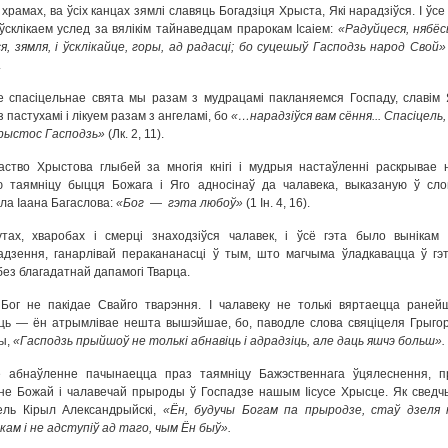
храмах, ва ўсіх канцах зямлі славяць Богадзіця Хрыста, Які нарадзіўся. І ўс
ўсклікаем услед за вялікім тайнаведцам прарокам Ісаіем:
«
Радуйцеся, нябёсы
ся, зямля, і ўсклікайце, горы, ад радасці; бо суцешыў Гасподзь народ Свой»
.
е спасіцельнае свята мы разам з мудрацамі пакланяемся Госпаду, славім 
з пастухамі і лікуем разам з ангеламі, бо
«
…н
арадзіўся вам
сёння...
Спасіцель
,
рыстос Г
асподзь
»
(Лк. 2, 11).
ство Хрыстова глыбей за многія кнігі і мудрыя настаўленні раскрывае 
ю таямніцу быцця Божага і Яго адносінаў да чалавека, выказаную ў сло
ла Іаана Багаслова:
«Бог
—
гэта любоў
»
(1 Ін. 4, 16).
тах, хваробах і смерці знаходзіўся чалавек, і ўсё гэта было вынікам 
адзення, ганарлівай перакананасці ў тым, што магчыма ўладкавацца ў гэ
без благадатнай дапамогі Тварца.
Бог не пакідае Свайго тварэння. І чалавеку не толькі вяртаецца раней
ць — ён атрымлівае нешта вышэйшае, бо, паводле слова свяціцеля Грыго
ы,
«Гасподзь прыйшоў не толькі абнавіць і адрадзіць, але даць яшчэ больш».
ае абнаўленне пачынаецца праз таямніцу Бажэственнага ўцялеснення, п
не Божай і чалавечай прыроды ў Госпадзе нашым Іісусе Хрысце. Як сведч
ель Кірыл Александрыйскі,
«
Ё
н, будучы Богам па прыродзе, стаў дзеля 
кам і не адступіў ад таго, чым
Ё
н быў
»
.