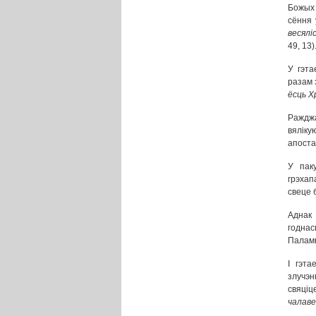
Божых 
сёння 
весялі
49, 13)
У гэта
разам 
ёсць Х
Ражджа
вяліку
апоста
У паку
грэхап
свеце 
Аднак 
годнас
Палам
І гэт
злучэн
свяціц
чалаве