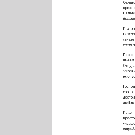
Однак
прежне
Палам
больш
И это 
Божес
свидет
стал р
После 
имеем 
Отцу, 
этот д
имену
Госпо
соотв
досто
любовь
Иисус 
просто
украш
тружд