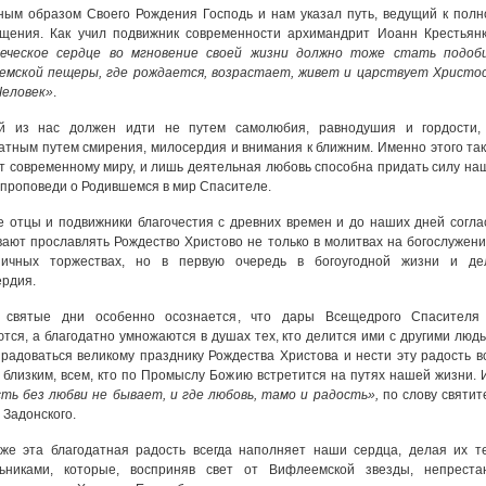
ым образом Своего Рождения Господь и нам указал путь, ведущий к полн
щения. Как учил подвижник современности архимандрит Иоанн Крестьянк
веческое сердце во мгновение своей жизни должно тоже стать подоб
емской пещеры, где рождается, возрастает, живет и царствует Христо
Человек»
.
й из нас должен идти не путем самолюбия, равнодушия и гордости,
атным путем смирения, милосердия и внимания к ближним. Именно этого так
т современному миру, и лишь деятельная любовь способна придать силу на
 проповеди о Родившемся в мир Спасителе.
 отцы и подвижники благочестия с древних времен и до наших дней согла
ают прославлять Рождество Христово не только в молитвах на богослужени
ничных торжествах, но в первую очередь в богоугодной жизни и де
рдия.
 святые дни особенно осознается, что дары Всещедрого Спасителя
тся, а благодатно умножаются в душах тех, кто делится ими с другими людь
радоваться великому празднику Рождества Христова и нести эту радость в
близким, всем, кто по Промыслу Божию встретится на путях нашей жизни. 
ть без любви не бывает, и где любовь, тамо и радость»,
по слову святит
 Задонского.
же эта благодатная радость всегда наполняет наши сердца, делая их т
льниками, которые, восприняв свет от Вифлеемской звезды, непреста