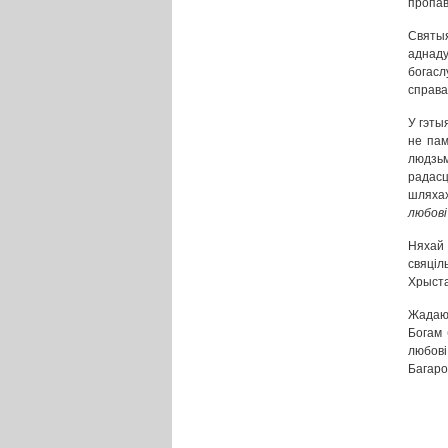
пропаве
Святы
аднаду
богасл
справа
У гэты
не пам
людзьм
радасц
шляхах
любові
Няхай 
свяціл
Хрыста
Жадаю 
Богам 
любов
Багарод