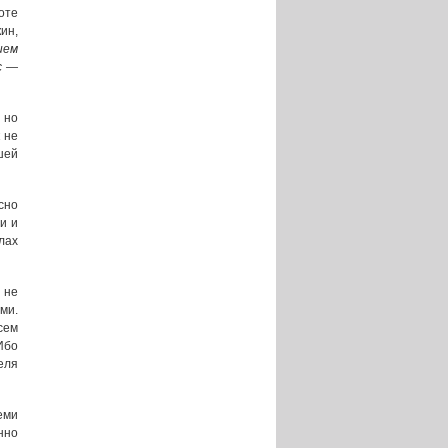
оте
ин,
ием
с —
 но
 не
шей
сно
и и
лах
 не
ми.
сем
Ибо
еля
еми
нно