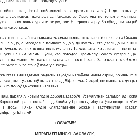
дзі аб Спасіцелі, Які нарадзіўся ў свет.
я айцы і падзвіжнікі набожнасці са старажытных часоў і да нашых д
шна заклікаюць праслаўляць Ражджаство Хрыстова не толькі ў малітвах
ужэнні і святочных урачыстасцях, але ў першую чаргу богаўгодным жыццё
мі міласэрнасці.
я святыя дні асабліва выразна ўсведамляецца, што дары Усяшчодрага Спасіц
яншаюцца, а благадатна памнажаюцца ў душах тых, хто дзеліцца імі з інш
і. Будзем жа радавацца вялікаму святу Ражджаства Хрыстовага і несці гэ
ь усім нашым блізкім і ўсім, хто паводле Промыслу Божага сустрэнецца
 нашага жыцця. Бо паводле слова свяціцеля Ціхана Задонскага,
«радасці 
 не бывае, і дзе любоў, там і радасць»
.
жа гэтая благадатная радасць заўсёды напаўняе нашы сэрцы, робячы іх т
ьнікамі, якія, успрыняўшы святло ад Віфлеемскай зоркі, няспынна сведчаць 
 і Яго любоў да кожнага чалавека.
вам, дарагія, у новым годзе добрага здароўя і ўсемагутнай дапамогі ад Госпа
беражонай краіне нашай — дабрабыту і росквіту, міру ва ўсім свеце, сем'я
і і згоды. Няхай будзе благаславенне Божае і заступніцтва Прасвя
зіцы з усімі намі!
+ ВЕНІЯМІН,
МІТРАПАЛІТ МІНСКІ І ЗАСЛАЎСКІ,