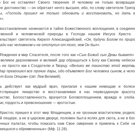
о Бог не оставляет Своего творения. И человеку не только возвращае
е достоинство — он обретает нечто высшее, ибо, по слову святителя Григо
ы,
«Господь пришел не только обновить и восстановить, но дать 
е».
восстановление начинается в тайне Божественного воплощения, в соедине
твенной и человеческой природы в Господе нашем Иисусе Христе. 
ельствует святитель Кирилл Александрийский,
«Он, будучи Богом по приро
ади нас человеком и не отступил от того, чем Он был»
.
Рождения в мир Спасителя, после того как «
Сын Божий сын Девы бывает»
великое дерзновение и великий дар обращаться к Богу как Своему небесн
а не просто как к Создателю и Творцу.
«Велико же таинство этой жертвы
ар превзошел все прочие дары, ибо объявляет Бог человека сыном, а чело
ет Бога Отцом»
(свт. Лев Великий).
дь действует как мудрый врач, прилагая к нашим немощам и болез
етствующее лекарство и восстанавливая в нас первозданную красот
инство. Богооставленность врачуется Боговоплощением, вражда и злоб
ю, гордость и превозношение — кротостью.
Христос пришел в этот мир Младенцем, а не грозным властителем, родилс
й пещере, а не в царском дворце, положен был в яслях для скота, а не в бог
енных палатах, чтобы показать нам Свое смирение и привлечь к Себе
«в
ающихся и обремененных»
(Мф. 11:28).