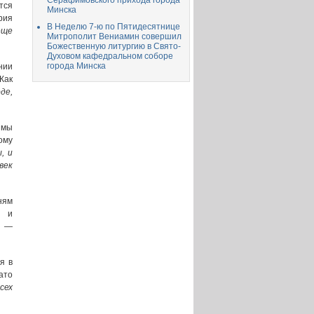
Серафимовского прихода города
тся
Минска
рия
В Неделю 7-ю по Пятидесятнице
еще
Митрополит Вениамин совершил
Божественную литургию в Свято-
Духовом кафедральном соборе
города Минска
нии
Как
де,
мы
ому
, и
век
ням
у и
а —
я в
ато
сех