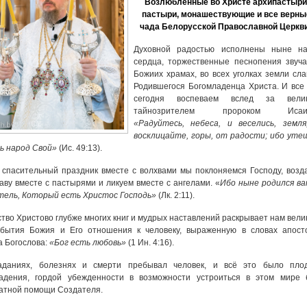
Возлюбленные во Христе архипастыри
пастыри, монашествующие и все верны
чада Белорусской Православной Церкв
Духовной радостью исполнены ныне н
сердца, торжественные песнопения звуча
Божиих храмах, во всех уголках земли сла
Родившегося Богомладенца Христа. И все
сегодня воспеваем вслед за вели
тайнозрителем пророком Исаие
«Радуйтесь, небеса, и веселись, земля
восклицайте, горы, от радости; ибо уте
ь народ Свой»
(Ис. 49:13).
 спасительный праздник вместе с волхвами мы поклоняемся Господу, возд
аву вместе с пастырями и ликуем вместе с ангелами. «
Ибо ныне родился в
тель, Который есть Христос Господь»
(Лк. 2:11).
тво Христово глубже многих книг и мудрых наставлений раскрывает нам вели
 бытия Божия и Его отношения к человеку, выраженную в словах апост
 Богослова:
«Бог есть любовь»
(1 Ин. 4:16).
аданиях, болезнях и смерти пребывал человек, и всё это было пло
падения, гордой убежденности в возможности устроиться в этом мире 
атной помощи Создателя.