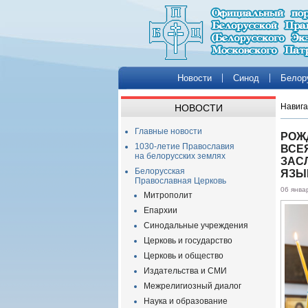
Новости
Синод
Белор
Навига
НОВОСТИ
Главные новости
РОЖ
1030-летие Православия
ВСЕ
на белорусских землях
ЗАС
Белорусская
ЯЗЫ
Православная Церковь
06 янва
Митрополит
Епархии
Синодальные учреждения
Церковь и государство
Церковь и общество
Издательства и СМИ
Межрелигиозный диалог
Наука и образование