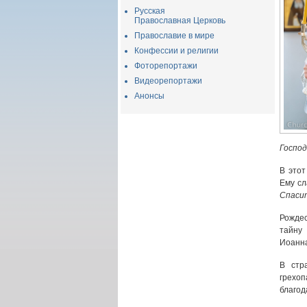
Русская
Православная Церковь
Православие в мире
Конфессии и религии
Фоторепортажи
Видеорепортажи
Анонсы
Господ
В этот
Ему сл
Спаси
Рождес
тайну
Иоанна
В стр
грехо
благод