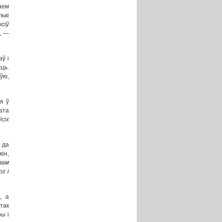
аем
лькі
сіў
, —
ў і
ць.
ўю,
я ў
гата
ўсіх
 да
ін,
вам
г і
, а
 так
ы і