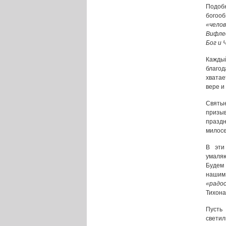
Подобн
богооб
«чело
Вифле
Бог и 
Кажды
благод
хватае
вере и
Святые
призыв
празд
милосе
В эти
умаляю
Будем 
нашим 
«радос
Тихона
Пусть 
свети