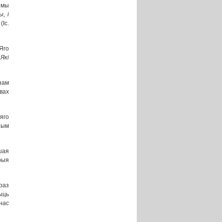
е мы
, і
(Іс.
Яго
 Які
нам
вах
яго
тым
шая
рыя
раз
ыць
нас