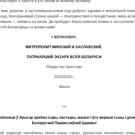
ельствуют о Христе и Его любви ко всякому человеку.
вам, дорогие, в наступившем новом году доброго здравия и всесильной пом
пода, богохранимой стране нашей — благоденствия и процветания, мира во в
семьям — любви и согласия. Да пребудет благословение Божие и заступничес
той Богородицы со всеми нами!
+
ВЕНИАМИН,
МИТРОПОЛИТ МИНСКИЙ И ЗАСЛАВСКИЙ,
ПАТРИАРШИЙ ЭКЗАРХ ВСЕЯ БЕЛАРУСИ
Рождество Христово
2025/2026 г.
Минск
***
юбленыя ў Хрысце архіпастыры, пастыры, манахі і ўсе верныя сыны і дочк
Беларускай Праваслаўнай Царквы!
най радасцю напоўнены сёння нашы сэрцы, урачыстыя песнапенні гучац