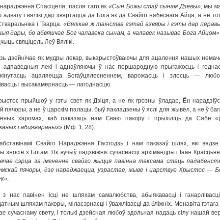
нараджэння Спасіцеля, пасля таго як
«Сын Божы
стаў
сын
ам
Дзев
ы
»
, мы м
ю адвагу і вялікі дар звяртацца да Бога як да Свайго нябеснага Айца, а не то
Стваральніка і Тварца.
«Вялікае ж
таінства
гэтай ахвяры і гэты дар пера
вы
шыя дары, бо аб
вяшчае
Бог чалавека сынам, а чалавек называе Бога Айцом
»
дчыць свяціцель Леў Вялікі.
зь дзейнічае як мудры лекар, выкарыстоўваючы для ацалення нашых немача
 адпаведныя лекі і аднаўляючы ў нас першародную прыгажосць і годнас
акінутасць ацаляецца Богаўцялесненнем, варожасць і злосць — любо
івасць і высакамернасць — лагоднасцю.
Хрыстос прыйшоў у гэты свет як Дзіця, а не як грозны ўладар, Ён нарадзіўс
й пячоры, а не ў царскім палацы, быў пакладзены ў яслі для жывёл, а не ў ба
леных харомах, каб паказаць нам Сваю пакору і прыхіліць да Сябе
«
аных і абцяжараных
»
(Мф. 1, 28).
 абставінамі Свайго Нараджэння Гасподзь і нам паказаў шлях, які вядзе
ы зносін з Богам. Як вучыў падзвіжнік сучаснасці архімандрыт Іаан Красцьянк
вечае сэрца за імгненне свайго жыцця павінна таксама стаць падабенст
мскай пячоры, дзе нараджаецца, узрастае, жыве і царствуе Хрыстос — Бо
к».
з нас павінен ісці не шляхам самалюбства, абыякавасці і ганарлівасці
атным шляхам пакоры, міласэрнасці і ўважлівасці да бліжніх. Менавіта гэтага
ае сучаснаму свету, і толькі дзейсная любоў здольная надаць сілу нашай вер