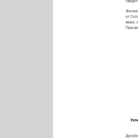
свидет
Желаю 
от Гос
мире, 
Пресвя
Узл
Духоў