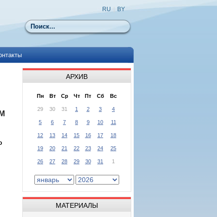
RU
|
BY
Поиск
онтакты
АРХИВ
Пн
Вт
Ср
Чт
Пт
Сб
Вс
29
30
31
1
2
3
4
М
5
6
7
8
9
10
11
12
13
14
15
16
17
18
о
19
20
21
22
23
24
25
26
27
28
29
30
31
1
МАТЕРИАЛЫ