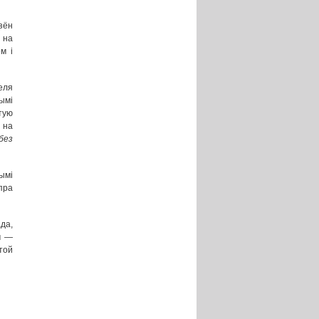
зён
 на
м і
еля
ымі
тую
 на
без
ымі
пра
да,
м —
той