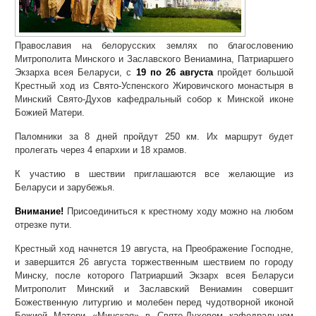
Православия на белорусских землях по благословению
Митрополита Минского и Заславского Вениамина, Патриаршего
Экзарха всея Беларуси, с
19 по 26 августа
пройдет большой
Крестный ход из Свято-Успенского Жировичского монастыря в
Минский Свято-Духов кафедральный собор к Минской иконе
Божией Матери.
Паломники за 8 дней пройдут 250 км. Их маршрут будет
пролегать через 4 епархии и 18 храмов.
К участию в шествии приглашаются все желающие из
Беларуси и зарубежья.
Внимание!
Присоединиться к крестному ходу можно на любом
отрезке пути.
Крестный ход начнется 19 августа, на Преображение Господне,
и завершится 26 августа торжественным шествием по городу
Минску, после которого Патриарший Экзарх всея Беларуси
Митрополит Минский и Заславский Вениамин совершит
Божественную литургию и молебен перед чудотворной иконой
Божией Матери «Минская» в Свято-Духовом кафедральном