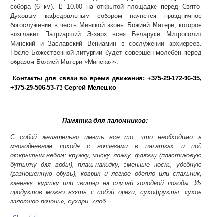
собора (6 км). В 10.00 на открытой площадке перед Свято-
Духовым кафедральным собором начнется праздничное
богослужение в честь Минской иконы Божией Матери, которое
возглавит Патриарший Экзарх всея Беларуси Митрополит
Минский и Заславский Вениамин в сослужении архиереев.
После Божественной литургии будет совершен молебен перед
образом Божией Матери «Минская».
Контакты для связи во время движения: +375-29-172-96-35,
+375-29-506-53-73 Сергей Мелешко
Памятка для паломников:
С собой желательно иметь всё то, что необходимо в
многодневном походе с ночлегами в палатках и под
открытым небом: кружку, миску, ложку, фляжку (пластиковую
бутылку для воды), плащ-накидку, сменные носки, удобную
(разношенную обувь), коврик и легкое одеяло или спальник,
клеенку, куртку или свитер на случай холодной погоды. Из
продуктов можно взять с собой орехи, сухофрукты, сухое
галетное печенье, сухари, хлеб.