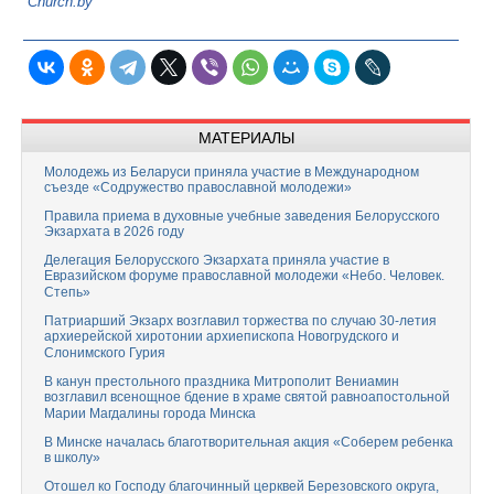
Church.by
МАТЕРИАЛЫ
Молодежь из Беларуси приняла участие в Международном
съезде «Содружество православной молодежи»
Правила приема в духовные учебные заведения Белорусского
Экзархата в 2026 году
Делегация Белорусского Экзархата приняла участие в
Евразийском форуме православной молодежи «Небо. Человек.
Степь»
Патриарший Экзарх возглавил торжества по случаю 30-летия
архиерейской хиротонии архиепископа Новогрудского и
Слонимского Гурия
В канун престольного праздника Митрополит Вениамин
возглавил всенощное бдение в храме святой равноапостольной
Марии Магдалины города Минска
В Минске началась благотворительная акция «Соберем ребенка
в школу»
Отошел ко Господу благочинный церквей Березовского округа,