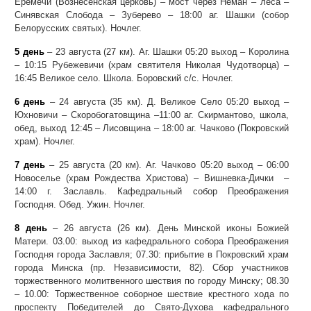
Еремечи (Вознесенская церковь) – мост через Неман – леса –
Синявская Слобода – Зуберево – 18:00 аг. Шашки (собор
Белорусских святых). Ночлег.
5 день
– 23 августа (27 км). Аг. Шашки 05:20 выход – Королина
– 10:15 Рубежевичи (храм святителя Николая Чудотворца) –
16:45 Великое село. Школа. Боровский с/с. Ночлег.
6 день
– 24 августа (35 км). Д. Великое Село 05:20 выход –
Юхновичи – Скоробогатовщина –11:00 аг. Скирмантово, школа,
обед, выход 12:45 – Лисовщина – 18:00 аг. Чачково (Покровский
храм). Ночлег.
7 день
– 25 августа (20 км). Аг. Чачково 05:20 выход – 06:00
Новоселье (храм Рождества Христова) – Вишневка-Дички –
14:00 г. Заславль. Кафедральный собор Преображения
Господня. Обед. Ужин. Ночлег.
8 день
– 26 августа (26 км). День Минской иконы Божией
Матери. 03.00: выход из кафедрального собора Преображения
Господня города Заславля; 07.30: прибытие в Покровский храм
города Минска (пр. Независимости, 82). Сбор участников
торжественного молитвенного шествия по городу Минску; 08.30
– 10.00: Торжественное соборное шествие крестного хода по
проспекту Победителей до Свято-Духова кафедрального