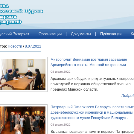
усский Экзархат
Организации
Документы
Публикации
К
тор:
Новости
/
8.07.2022
Митрополит Вениамин возглавил заседание
Архиерейского совета Минской митрополии
08 июля 2022
Архипастыри обсудили ряд актуальных вопросо
приходской и церковно-общественной жизни в
пределах Минской области.
Подроб
Патриарший Экзарх всея Беларуси посетил выс
древнебелорусской иконописи в Национальном
художественном музее Республики Беларусь
08 июля 2022
Выставка посвящена памяти первого Патриарш