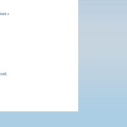
нее »
атей,