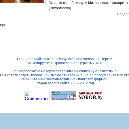
Экзарха всея Беларуси Митрополита Филарета
(Вахромеева).
Подроб
ца:
Официальный портал Белорусской православной Церкви
© Белорусская Православная Церковь 2020
При перепечатке материалов ссылка на
church.by
обязательна.
 вы хотите задать вопрос или высказать свое мнение по поводу сайта или ст
напишите нам, воспользовавшись
почтовой формой.
Старая версия сайта
2007-2012
год.