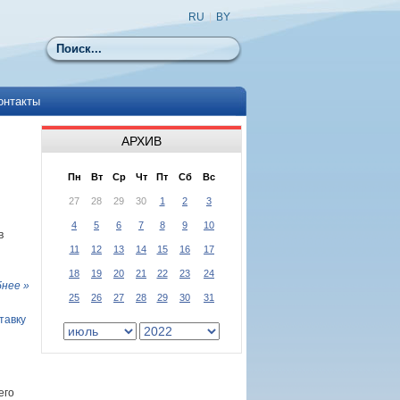
RU
|
BY
Поиск
онтакты
АРХИВ
Пн
Вт
Ср
Чт
Пт
Сб
Вс
27
28
29
30
1
2
3
4
5
6
7
8
9
10
в
11
12
13
14
15
16
17
18
19
20
21
22
23
24
нее »
25
26
27
28
29
30
31
тавку
его