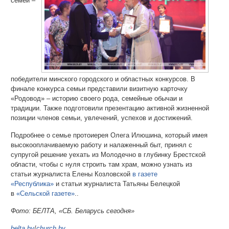
семей –
победители минского городского и областных конкурсов. В
финале конкурса семьи представили визитную карточку
«Родовод» – историю своего рода, семейные обычаи и
традиции. Также подготовили презентацию активной жизненной
позиции членов семьи, увлечений, успехов и достижений.
Подробнее о семье протоиерея Олега Илюшина, который имея
высокооплачиваемую работу и налаженный быт, принял с
супругой решение уехать из Молодечно в глубинку Брестской
области, чтобы с нуля строить там храм, можно узнать из
статьи журналиста Елены Козловской
в газете
«Республика»
и статьи журналиста Татьяны Белецкой
в
«Сельской газете»
..
Фото: БЕЛТА, «СБ. Беларусь сегодня»
belta.by
/
church.by