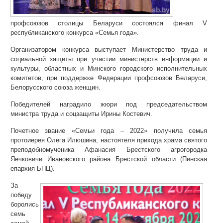
профсоюзов столицы Беларуси состоялся финал V
республиканского конкурса «Семья года».
Организатором конкурса выступает Министерство труда и
социальной защиты при участии министерств информации и
культуры, областных и Минского городского исполнительных
комитетов, при поддержке Федерации профсоюзов Беларуси,
Белорусского союза женщин.
Победителей наградило жюри под председательством
министра труда и соцзащиты Ирины Костевич.
Почетное звание «Семьи года – 2022» получила семья
протоиерея Олега Илюшина, настоятеля прихода храма святого
преподобномученика Афанасия Брестского агрогородка
Яечковичи Ивановского района Брестской области (Пинская
епархия БПЦ).
За
победу
боролись
семь