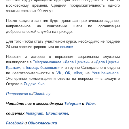
московскому времени. Средняя продолжительность одного
занятия составит 90 минут.
После каждого занятия будет даваться практическое задание,
направленное на конкретные шаги по организации
добровольческой службы на приходе.
Для того чтобы стать участником курса, необходимо не позднее
24 мая зарегистрироваться по
ссылке
.
Новости и истории о церковном социальном служении
публикуются в
Telegram-канале «Дела Церкви»
и
«Дела Церкви.
Кратко»
,
«Помощь беженцам»
и в группе Синодального отдела
по благотворительности в
VK
,
ОК
,
Viber
, на
Youtube-канале
.
Экспертные комментарии и ответы на вопросы — в аккаунте
Отдела в
Яндекс.Кью
.
Патриархия.ru
/
Church.by
Читайте нас в мессенджерах
Telegram
и
Viber
,
соцсетях
Instagram
,
ВКонтакте
,
Facebook
и
Одноклассники