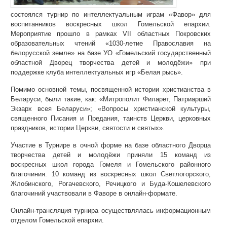
состоялся турнир по интеллектуальным играм «Фавор» для
воспитанников воскресных школ Гомельской епархии.
Мероприятие прошло в рамках VII областных Покровских
образовательных чтений «1030-летие Православия на
белорусской земле» на базе УО «Гомельский государственный
областной Дворец творчества детей и молодёжи» при
поддержке клуба интеллектуальных игр «Белая рысь».
Помимо основной темы, посвященной истории христианства в
Беларуси, были такие, как: «Митрополит Филарет, Патриарший
Экзарх всея Беларуси»; «Вопросы христианской культуры,
священного Писания и Предания, таинств Церкви, церковных
праздников, истории Церкви, святости и святых».
Участие в Турнире в очной форме на базе областного Дворца
творчества детей и молодёжи приняли 15 команд из
воскресных школ города Гомеля и Гомельского районного
благочиния. 10 команд из воскресных школ Светлогорского,
Жлобинского, Рогачевского, Речицкого и Буда-Кошелевского
благочиний участвовали в Фаворе в онлайн-формате.
Онлайн-трансляция турнира осуществлялась информационным
отделом Гомельской епархии.