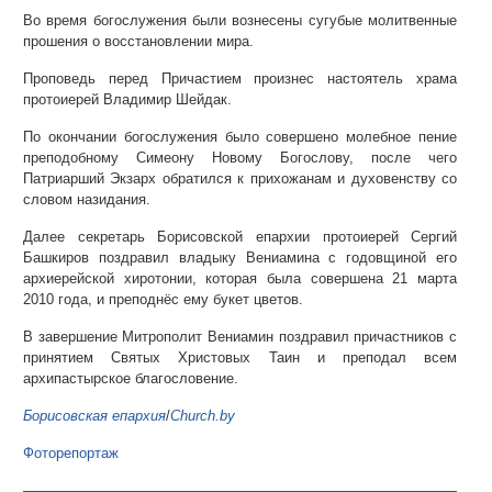
Во время богослужения были вознесены сугубые молитвенные
прошения о восстановлении мира.
Проповедь перед Причастием произнес настоятель храма
протоиерей Владимир Шейдак.
По окончании богослужения было совершено молебное пение
преподобному Симеону Новому Богослову, после чего
Патриарший Экзарх обратился к прихожанам и духовенству со
словом назидания.
Далее секретарь Борисовской епархии протоиерей Сергий
Башкиров поздравил владыку Вениамина с годовщиной его
архиерейской хиротонии, которая была совершена 21 марта
2010 года, и преподнёс ему букет цветов.
В завершение Митрополит Вениамин поздравил причастников с
принятием Святых Христовых Таин и преподал всем
архипастырское благословение.
Борисовская епархия
/
Church.by
Фоторепортаж