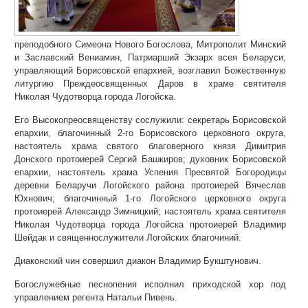
преподобного Симеона Нового Богослова, Митрополит Минский
и Заславский Вениамин, Патриарший Экзарх всея Беларуси,
управляющий Борисовской епархией, возглавил Божественную
литургию Преждеосвященных Даров в храме святителя
Николая Чудотворца города Логойска.
Его Высокопреосвященству сослужили: секретарь Борисовской
епархии, благочинный 2-го Борисовского церковного округа,
настоятель храма святого благоверного князя Димитрия
Донского протоиерей Сергий Башкиров; духовник Борисовской
епархии, настоятель храма Успения Пресвятой Богородицы
деревни Беларучи Логойского района протоиерей Вячеслав
Юхнович; благочинный 1-го Логойского церковного округа
протоиерей Александр Зимницкий; настоятель храма святителя
Николая Чудотворца города Логойска протоиерей Владимир
Шейдак и священнослужители Логойских благочиний.
Диаконский чин совершил диакон Владимир Букштунович.
Богослужебные песнопения исполнил приходской хор под
управлением регента Натальи Пивень.