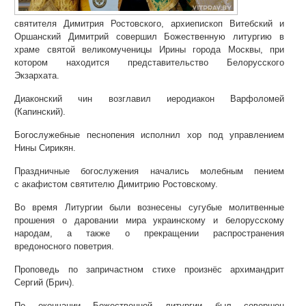
святителя Димитрия Ростовского, архиепископ Витебский и
Оршанский Димитрий совершил Божественную литургию в
храме святой великомученицы Ирины города Москвы, при
котором находится представительство Белорусского
Экзархата.
Диаконский чин возглавил иеродиакон Варфоломей
(Капинский).
Богослужебные песнопения исполнил хор под управлением
Нины Сирикян.
Праздничные богослужения начались молебным пением
с акафистом святителю Димитрию Ростовскому.
Во время Литургии были вознесены сугубые молитвенные
прошения о даровании мира украинскому и белорусскому
народам, а также о прекращении распространения
вредоносного поветрия.
Проповедь по запричастном стихе произнёс архимандрит
Сергий (Брич).
По окончании Божественной литургии был совершен