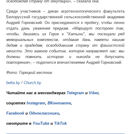
освобождая страну от оккупации
», – сказала она.
Среди участников – декан агротехнологического факультета
Белорусской государственной сельскохозяйственной академии
Андрей Горновский. Он присоединился к пробегу, чтобы лично
отдать дань уважения предкам. «
Маршрут построен так,
чтобы, двигаясь из Горок к "Хатыни", мы посещали ряд
мемориальных комплексов, отдавая дань памяти нашим
дедам и прадедам, освободившим страну от фашистской
нечисти. Это важное событие, которое направляет нас: мы
должны помнить историю и никогда не допускать
повторения
», – поделился впечатлениями Андрей Горновский.
Фото: Горецкий вестник
belta.by
/
Church.by
Читайте нас в мессенджерах
Telegram
и
Viber
,
соцсетях
Instagram
,
ВКонтакте
,
Facebook
и
Одноклассники
,
смотрите в
YouTube
и
TikTok