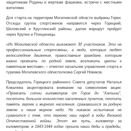
защитникам Родины и жертвам фашизма, встречи с местными
жителями.
Для старта на территории Могилевской области выбраны Горки.
Отсюда группа спортсменов направится через Горецкий,
Шкловский и Круглянский районы, далее маршрут пройдет
через Крупки и Плещеницы.
«
Из Могилевской области выезжают 30 участников. Это не
профессиональные спортсмены, а люди, которые любят
велосипедное движение, православные граждане, которым
важно проехать по родной земле, возложить цветы к
памятным местам
», – отметил начальник управления спорта и
туризма Могилевского облисполкома Сергей Новиков.
Председатель Горецкого районного Совета депутатов Наталья
Ковалева акцентировала внимание на символизме акции.
«
Проехать сотни километров от Горок до "Хатыни",
посетить большое количество населенных пунктов, почтить
память героев и мирного населения, сражавшихся за родную
землю и наше мирное небо. Но никакое испытание не
сравнится с тем, что перенес наш народ в годы Великой
Отечественной войны. Этот же путь, километр за
километром, в 1943-1944 годах прошли наши деды и прадеды,