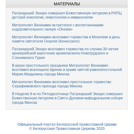
МАТЕРИАЛЫ
Патриарший Экзарх совершил Божественную литургию в РНПЦ
детской онкологии, гематологии и иммунологии
Митрополит Вениамин встретился с воспитанниками
оздоровительного лагеря «Огонёк»
Митрополит Вениамин возглавил торжества в Могилеве в день
памяти святителя Георгия (Конисского)
Патриарший Экзарх возглавил торжества по случаю 30-летия
архиерейской хиротонии архиепископа Новогрудского и
Слонимского Гурия
В канун престольного праздника Митрополит Вениамин
возглавил всенощное бдение в храме святой равноапостольной
Марии Магдалины города Минска
Митрополит Вениамин возглавил престольное торжество
Серафимовского прихода города Минска
В Неделю 9-ю по Пятидесятнице Патриарший Экзарх совершил
Божественную литургию в Свято-Духовом кафедральном соборе
города Минска
Официальный портал Белорусской православной Церкви
© Белорусская Православная Церковь 2020