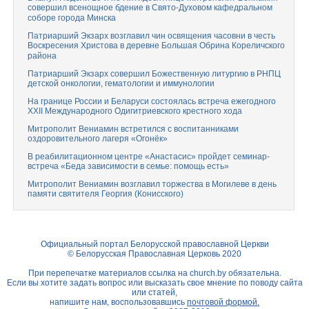
совершил всенощное бдение в Свято-Духовом кафедральном
соборе города Минска
Патриарший Экзарх возглавил чин освящения часовни в честь
Воскресения Христова в деревне Большая Обрина Кореличского
района
Патриарший Экзарх совершил Божественную литургию в РНПЦ
детской онкологии, гематологии и иммунологии
На границе России и Беларуси состоялась встреча ежегодного
XXII Международного Одигитриевского крестного хода
Митрополит Вениамин встретился с воспитанниками
оздоровительного лагеря «Огонёк»
В реабилитационном центре «Анастасис» пройдет семинар-
встреча «Беда зависимости в семье: помощь есть»
Митрополит Вениамин возглавил торжества в Могилеве в день
памяти святителя Георгия (Конисского)
Официальный портал Белорусской православной Церкви
© Белорусская Православная Церковь 2020
При перепечатке материалов ссылка на
church.by
обязательна.
Если вы хотите задать вопрос или высказать свое мнение по поводу сайта
или статей,
напишите нам, воспользовавшись
почтовой формой.