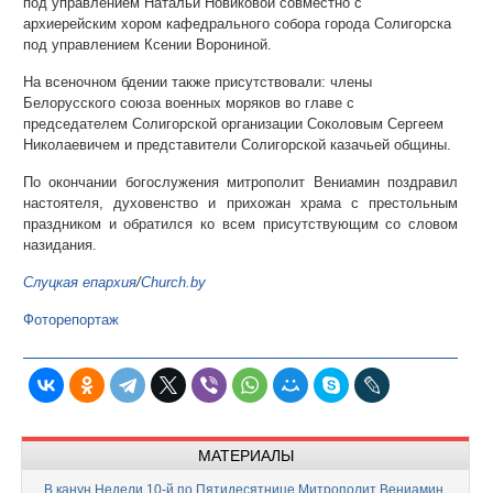
под управлением Натальи Новиковой совместно с
архиерейским хором кафедрального собора города Солигорска
под управлением Ксении Ворониной.
На всеночном бдении также присутствовали: члены
Белорусского союза военных моряков во главе с
председателем Солигорской организации Соколовым Сергеем
Николаевичем и представители Солигорской казачьей общины.
По окончании богослужения митрополит Вениамин поздравил
настоятеля, духовенство и прихожан храма с престольным
праздником и обратился ко всем присутствующим со словом
назидания.
Слуцкая епархия
/
Church.by
Фоторепортаж
МАТЕРИАЛЫ
В канун Недели 10-й по Пятидесятнице Митрополит Вениамин