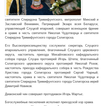
святителя Спиридона Тримифунтского, митрополит Минский и
Заславский Вениамин, Патриарший Экзарх всея Беларуси,
управляющий Слуцкой епархией, совершил всенощное бдение
в храме в честь святителя Николая Чудотворца и святителя
Спиридона Тримифунтского города Солигорска.
Его Высокопреосвященству сослужили: секретарь Слуцкого
епархиального управления, благочинный Слуцкого церковного
округа, настоятель прихода Михайловского кафедрального
собора города Слуцка протоиерей Игорь Штепа; благочинный
Солигорского церковного округа протоиерей Николай Розов;
настоятель прихода кафедрального собора в честь Рождества
Христова города Солигорска протоиерей Сергий Чарный;
настоятель храма в честь святителя Николая Чудотворца и
святителя Спиридона Тримифунтского города Солигорска иерей
Димитрий Новиков.
Диаконский чин совершил протодиакон Игорь Мартыс.
Богослужебные песнопения исполнил приходской хор храма