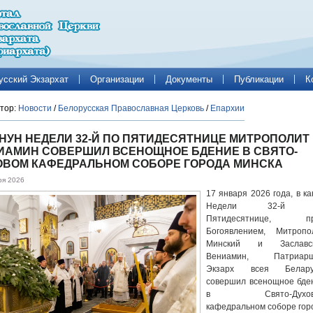
усский Экзархат
Организации
Документы
Публикации
К
тор:
Новости
/
Белорусская Православная Церковь
/
Епархии
АНУН НЕДЕЛИ 32-Й ПО ПЯТИДЕСЯТНИЦЕ МИТРОПОЛИТ
ИАМИН СОВЕРШИЛ ВСЕНОЩНОЕ БДЕНИЕ В СВЯТО-
ОВОМ КАФЕДРАЛЬНОМ СОБОРЕ ГОРОДА МИНСКА
ря 2026
17 января 2026 года, в ка
Недели 32-й 
Пятидесятнице, пр
Богоявлением, Митропо
Минский и Заславс
Вениамин, Патриар
Экзарх всея Белару
совершил всенощное бде
в Свято-Духов
кафедральном соборе гор