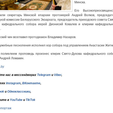
Минска.
Его Высокопреосвященс
жили секретарь Минской епархии протоиерей Андрей Волков, председат
ной комиссии Белорусского Экзархата, председатель приходского совета Свя
а кафедрального собора иерей Дионисий Ковалев и клирики кафедральн
.
ский чин возглавил протодиакон Владимир Назаров.
ужебные песнопения исполнил хор собора под управлением Анастасии Житк
 полиелеем проповедь произнес клирик Свято-Духова кафедрального соб
Андрей Ломакин.
.by
те нас в мессенджерах
Telegram
и
Viber
,
тях
Instagram
,
ВКонтакте
,
ook
и
Одноклассники
,
ите в
YouTube
и
TikTok
епортаж