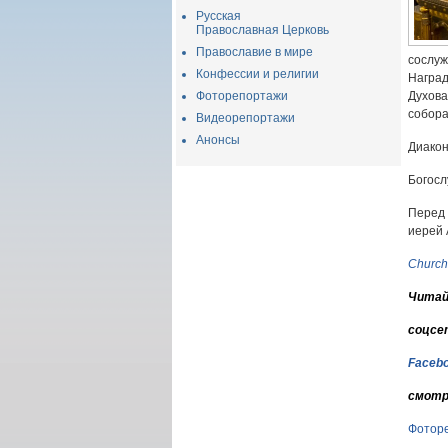
Русская
Православная Церковь
Православие в мире
сослу
Конфессии и религии
Наград
Фоторепортажи
Духов
собора
Видеорепортажи
Анонсы
Диакон
Богосл
Перед
иерей 
Church
Читай
соцсе
Faceb
смотр
Фотор