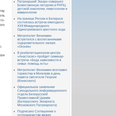
Патриарший Экзарх совершил
Божественную литургию в РНПЦ
детской онкологии, гематологии и
тву
иммунологии
ель
На границе России и Беларуси
то-
состоялась встреча ежегодного
ого
XXII Международного
Одигитриевского крестного хода
Митрополит Вениамин
встретился с воспитанниками
оздоровительного лагеря
о.
«Огонёк»
В реабилитационном центре
ора
«Анастасис» пройдет семинар-
встреча «Беда зависимости в
семье: помощь есть»
Митрополит Вениамин возглавил
торжества в Могилеве в день
памяти святителя Георгия
(Конисского)
Официальное заявление
Синодального информационного
отдела Белорусской
Православной Церкви
(Белорусского Экзархата
Московского Патриархата)
Подписано Соглашение о
сотрудничестве между