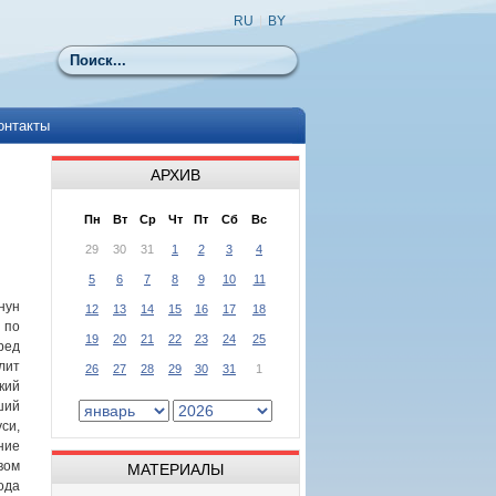
RU
|
BY
Поиск
онтакты
АРХИВ
Пн
Вт
Ср
Чт
Пт
Сб
Вс
29
30
31
1
2
3
4
5
6
7
8
9
10
11
нун
12
13
14
15
16
17
18
по
19
20
21
22
23
24
25
ед
лит
26
27
28
29
30
31
1
кий
ший
си,
ние
ом
МАТЕРИАЛЫ
ода