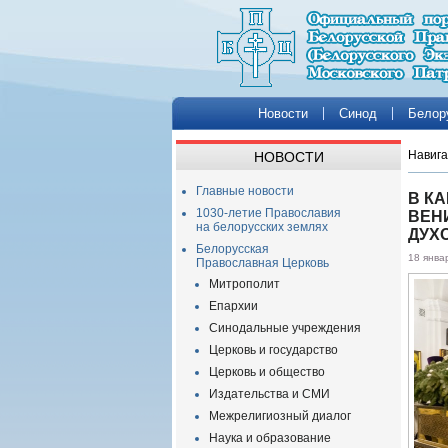
Новости
Синод
Белор
Навига
НОВОСТИ
Главные новости
В К
1030-летие Православия
ВЕН
на белорусских землях
ДУХ
Белорусская
18 янва
Православная Церковь
Митрополит
Епархии
Синодальные учреждения
Церковь и государство
Церковь и общество
Издательства и СМИ
Межрелигиозный диалог
Наука и образование