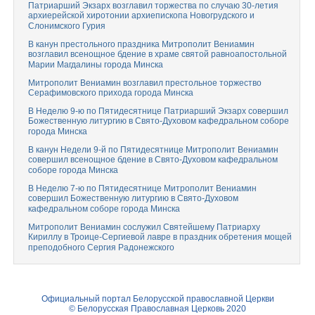
Патриарший Экзарх возглавил торжества по случаю 30-летия
архиерейской хиротонии архиепископа Новогрудского и
Слонимского Гурия
В канун престольного праздника Митрополит Вениамин
возглавил всенощное бдение в храме святой равноапостольной
Марии Магдалины города Минска
Митрополит Вениамин возглавил престольное торжество
Серафимовского прихода города Минска
В Неделю 9-ю по Пятидесятнице Патриарший Экзарх совершил
Божественную литургию в Свято-Духовом кафедральном соборе
города Минска
В канун Недели 9-й по Пятидесятнице Митрополит Вениамин
совершил всенощное бдение в Свято-Духовом кафедральном
соборе города Минска
В Неделю 7-ю по Пятидесятнице Митрополит Вениамин
совершил Божественную литургию в Свято-Духовом
кафедральном соборе города Минска
Митрополит Вениамин сослужил Святейшему Патриарху
Кириллу в Троице-Сергиевой лавре в праздник обретения мощей
преподобного Сергия Радонежского
Официальный портал Белорусской православной Церкви
© Белорусская Православная Церковь 2020