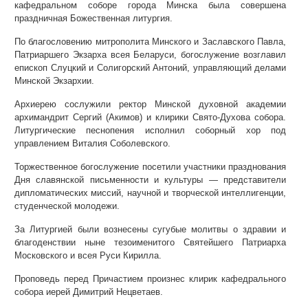
кафедральном соборе города Минска была совершена
праздничная Божественная литургия.
По благословению митрополита Минского и Заславского Павла,
Патриаршего Экзарха всея Беларуси, богослужение возглавил
епископ Слуцкий и Солигорский Антоний, управляющий делами
Минской Экзархии.
Архиерею сослужили ректор Минской духовной академии
архимандрит Сергий (Акимов) и клирики Свято-Духова собора.
Литургические песнопения исполнил соборный хор под
управлением Виталия Соболевского.
Торжественное богослужение посетили участники празднования
Дня славянской письменности и культуры — представители
дипломатических миссий, научной и творческой интеллигенции,
студенческой молодежи.
За Литургией были вознесены сугубые молитвы о здравии и
благоденствии ныне тезоименитого Святейшего Патриарха
Московского и всея Руси Кирилла.
Проповедь перед Причастием произнес клирик кафедрального
собора иерей Димитрий Нецветаев.