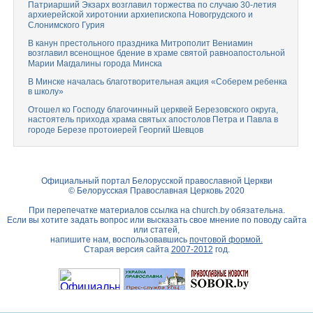
Патриарший Экзарх возглавил торжества по случаю 30-летия
архиерейской хиротонии архиепископа Новогрудского и
Слонимского Гурия
В канун престольного праздника Митрополит Вениамин
возглавил всенощное бдение в храме святой равноапостольной
Марии Магдалины города Минска
В Минске началась благотворительная акция «Соберем ребенка
в школу»
Отошел ко Господу благочинный церквей Березовского округа,
настоятель прихода храма святых апостолов Петра и Павла в
городе Березе протоиерей Георгий Шевцов
Официальный портал Белорусской православной Церкви
© Белорусская Православная Церковь 2020
При перепечатке материалов ссылка на
church.by
обязательна.
Если вы хотите задать вопрос или высказать свое мнение по поводу сайта
или статей,
напишите нам, воспользовавшись
почтовой формой.
Старая версия сайта
2007-2012
год.