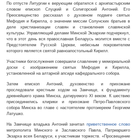
По отпусте Литургии к верующим обратился с архипастырским
словом епископ Слуцкий и Солигорский Антоний. Его
Преосвященство рассказал о духовном подвиге святых
Мефодия и Кирилла, о значении миссии Солунских братьев в
деле христианизации славян и становления славянской
культуры. Управляющий делами Минской Экзархии подчеркнул,
что в этот день вся православная Беларусь молится вместе с
Предстоятелем Русской Церкви, небесным покровителем
которого является святой равноапостольный Кирилл.
Участники богослужения совершили славление у мемориальной
доски с изображением святых Мефодия и Кирилла,
установленной на алтарной апсиде кафедрального собора.
Затем епископ Антоний, духовенство и прихожане
проследовали крестным ходом на Замчище, к фундаменту
древнейшего храма Минска, датируемого XI веком. К шествию
присоединились клирики и прихожане Петро-Павловского
собора Минска во главе с настоятелем протоиереем Георгием
Латушко.
На Замчище владыка Антоний зачитал
приветственное слово
митрополита Минского и Заславского Павла, Патриаршего
Экзарха всея Беларуси, к участникам торжеств. «Просвещение