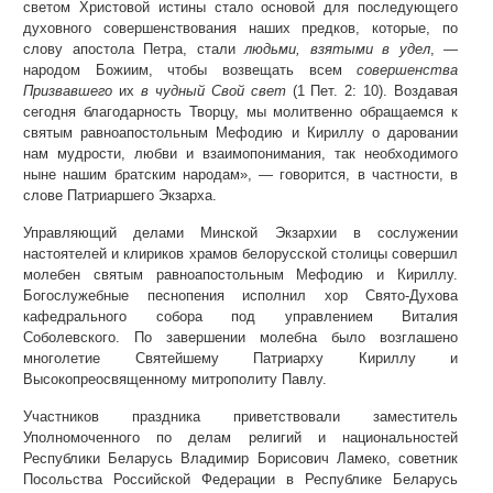
светом Христовой истины стало основой для последующего
духовного совершенствования наших предков, которые, по
слову апостола Петра, стали
людьми, взятыми в удел
, —
народом Божиим, чтобы возвещать всем
совершенства
Призвавшего
их
в чудный Свой свет
(1 Пет. 2: 10). Воздавая
сегодня благодарность Творцу, мы молитвенно обращаемся к
святым равноапостольным Мефодию и Кириллу о даровании
нам мудрости, любви и взаимопонимания, так необходимого
ныне нашим братским народам», — говорится, в частности, в
слове Патриаршего Экзарха.
Управляющий делами Минской Экзархии в сослужении
настоятелей и клириков храмов белорусской столицы совершил
молебен святым равноапостольным Мефодию и Кириллу.
Богослужебные песнопения исполнил хор Свято-Духова
кафедрального собора под управлением Виталия
Соболевского. По завершении молебна было возглашено
многолетие Святейшему Патриарху Кириллу и
Высокопреосвященному митрополиту Павлу.
Участников праздника приветствовали заместитель
Уполномоченного по делам религий и национальностей
Республики Беларусь Владимир Борисович Ламеко, советник
Посольства Российской Федерации в Республике Беларусь