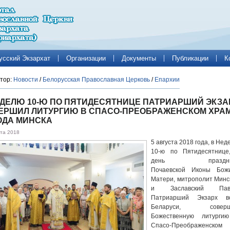
усский Экзархат
Организации
Документы
Публикации
К
тор:
Новости
/
Белорусская Православная Церковь
/
Епархии
ЕДЕЛЮ 10-Ю ПО ПЯТИДЕСЯТНИЦЕ ПАТРИАРШИЙ ЭКЗА
ЕРШИЛ ЛИТУРГИЮ В СПАСО-ПРЕОБРАЖЕНСКОМ ХРА
ОДА МИНСКА
ста 2018
5 августа 2018 года, в Не
10-ю по Пятидесятнице
день праздни
Почаевской Иконы Бож
Матери, митрополит Минс
и Заславский Паве
Патриарший Экзарх в
Беларуси, соверш
Божественную литурги
Спасо-Преображенском