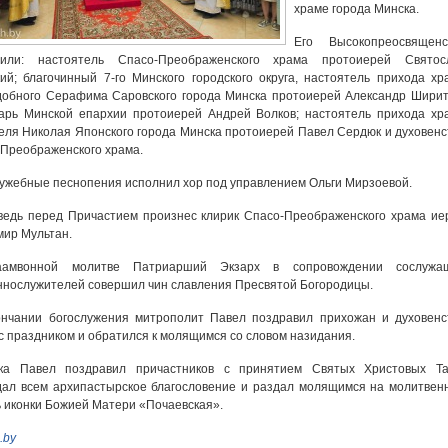
храме города Минска.
Его Высокопреосвященс
жили: настоятель Спасо-Преображенского храма протоиерей Святос
ий; благочинный 7-го Минского городского округа, настоятель прихода хр
обного Серафима Саровского города Минска протоиерей Александр Ширит
арь Минской епархии протоиерей Андрей Волков; настоятель прихода хр
еля Николая Японского города Минска протоиерей Павел Сердюк и духовенс
Преображенского храма.
ужебные песнопения исполнил хор под управлением Ольги Мирзоевой.
едь перед Причастием произнес клирик Спасо-Преображенского храма ие
ир Мультан.
амвонной молитве Патриарший Экзарх в сопровождении сослужа
нослужителей совершил чин славления Пресвятой Богородицы.
ончании богослужения митрополит Павел поздравил прихожан и духовенс
с праздником и обратился к молящимся со словом назидания.
ка Павел поздравил причастников с принятием Святых Христовых Та
ал всем архипастырское благословение и раздал молящимся на молитвен
 иконки Божией Матери «Почаевская».
.by