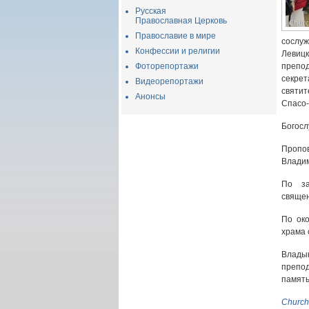
Русская
Православная Церковь
Православие в мире
сослу
Конфессии и религии
Левицк
Фоторепортажи
препод
секрет
Видеорепортажи
святит
Анонсы
Спасо-
Богосл
Пропов
Владим
По за
священ
По ок
храма 
Влады
препод
память
Church