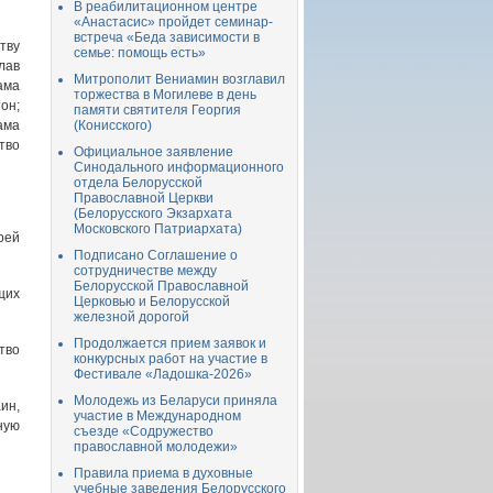
В реабилитационном центре
«Анастасис» пройдет семинар-
встреча «Беда зависимости в
тву
семье: помощь есть»
лав
Митрополит Вениамин возглавил
ама
торжества в Могилеве в день
он;
памяти святителя Георгия
ама
(Конисского)
тво
Официальное заявление
Синодального информационного
отдела Белорусской
Православной Церкви
(Белорусского Экзархата
Московского Патриархата)
рей
Подписано Соглашение о
сотрудничестве между
Белорусской Православной
щих
Церковью и Белорусской
железной дорогой
Продолжается прием заявок и
тво
конкурсных работ на участие в
Фестивале «Ладошка-2026»
Молодежь из Беларуси приняла
ин,
участие в Международном
ную
съезде «Содружество
православной молодежи»
Правила приема в духовные
учебные заведения Белорусского