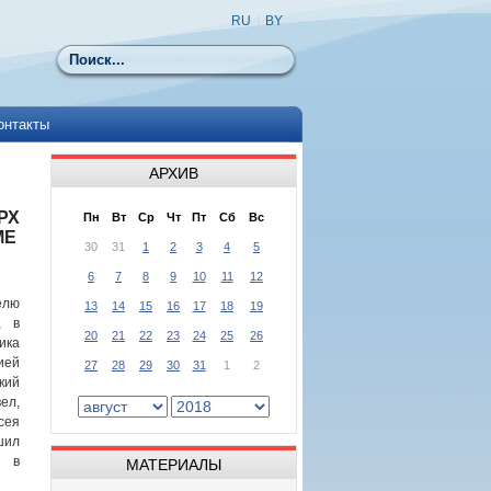
RU
|
BY
Поиск
онтакты
АРХИВ
РХ
Пн
Вт
Ср
Чт
Пт
Сб
Вс
МЕ
30
31
1
2
3
4
5
6
7
8
9
10
11
12
делю
13
14
15
16
17
18
19
, в
20
21
22
23
24
25
26
ка
ией
27
28
29
30
31
1
2
кий
л,
сея
ил
ю в
МАТЕРИАЛЫ