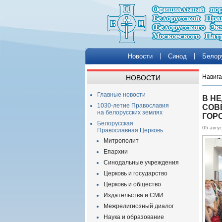
Новости
Синод
Белор
Навига
НОВОСТИ
Главные новости
В Н
1030-летие Православия
СОВ
на белорусских землях
ГОР
Белорусская
05 авгу
Православная Церковь
Митрополит
Епархии
Синодальные учреждения
Церковь и государство
Церковь и общество
Издательства и СМИ
Межрелигиозный диалог
Наука и образование