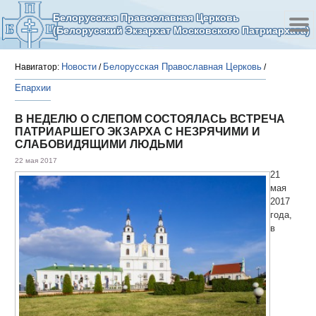
Белорусская Православная Церковь
(Белорусский Экзархат Московского Патриархата)
Новости
Белорусская Православная Церковь
Навигатор:
/
/
Епархии
В НЕДЕЛЮ О СЛЕПОМ СОСТОЯЛАСЬ ВСТРЕЧА
ПАТРИАРШЕГО ЭКЗАРХА С НЕЗРЯЧИМИ И
СЛАБОВИДЯЩИМИ ЛЮДЬМИ
22 мая 2017
21
мая
2017
года,
в