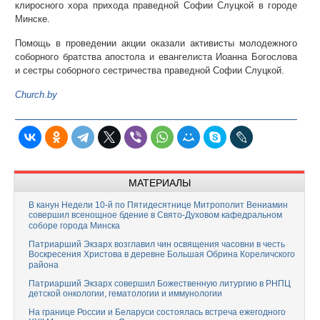
клиросного хора прихода праведной Софии Слуцкой в городе
Минске.
Помощь в проведении акции оказали активисты молодежного
соборного братства апостола и евангелиста Иоанна Богослова
и сестры соборного сестричества праведной Софии Слуцкой.
Church.by
МАТЕРИАЛЫ
В канун Недели 10-й по Пятидесятнице Митрополит Вениамин
совершил всенощное бдение в Свято-Духовом кафедральном
соборе города Минска
Патриарший Экзарх возглавил чин освящения часовни в честь
Воскресения Христова в деревне Большая Обрина Кореличского
района
Патриарший Экзарх совершил Божественную литургию в РНПЦ
детской онкологии, гематологии и иммунологии
На границе России и Беларуси состоялась встреча ежегодного