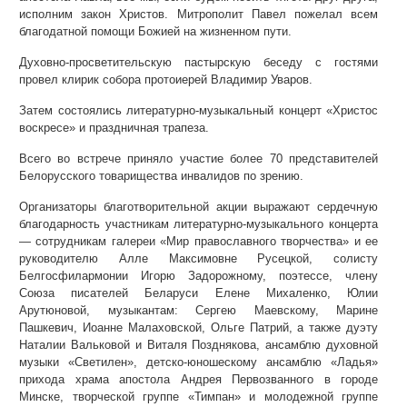
исполним закон Христов. Митрополит Павел пожелал всем
благодатной помощи Божией на жизненном пути.
Духовно-просветительскую пастырскую беседу с гостями
провел клирик собора протоиерей Владимир Уваров.
Затем состоялись литературно-музыкальный концерт «Христос
воскресе» и праздничная трапеза.
Всего во встрече приняло участие более 70 представителей
Белорусского товарищества инвалидов по зрению.
Организаторы благотворительной акции выражают сердечную
благодарность участникам литературно-музыкального концерта
— сотрудникам галереи «Мир православного творчества» и ее
руководителю Алле Максимовне Русецкой, солисту
Белгосфилармонии Игорю Задорожному, поэтессе, члену
Союза писателей Беларуси Елене Михаленко, Юлии
Арутюновой, музыкантам: Сергею Маевскому, Марине
Пашкевич, Иоанне Малаховской, Ольге Патрий, а также дуэту
Наталии Вальковой и Виталя Позднякова, ансамблю духовной
музыки «Светилен», детско-юношескому ансамблю «Ладья»
прихода храма апостола Андрея Первозванного в городе
Минске, творческой группе «Тимпан» и молодежной группе