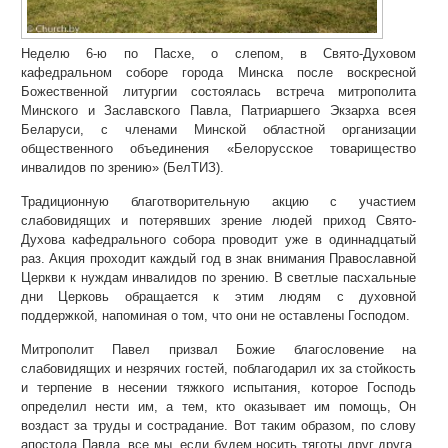
Неделю 6-ю по Пасхе, о слепом, в Свято-Духовом
кафедральном соборе города Минска после воскресной
Божественной литургии состоялась встреча митрополита
Минского и Заславского Павла, Патриаршего Экзарха всея
Беларуси, с членами Минской областной организации
общественного объединения «Белорусское товарищество
инвалидов по зрению» (БелТИЗ).
Традиционную благотворительную акцию с участием
слабовидящих и потерявших зрение людей приход Свято-
Духова кафедрального собора проводит уже в одиннадцатый
раз. Акция проходит каждый год в знак внимания Православной
Церкви к нуждам инвалидов по зрению. В светлые пасхальные
дни Церковь обращается к этим людям с духовной
поддержкой, напоминая о том, что они не оставлены Господом.
Митрополит Павел призвал Божие благословение на
слабовидящих и незрячих гостей, поблагодарил их за стойкость
и терпение в несении тяжкого испытания, которое Господь
определил нести им, а тем, кто оказывает им помощь, Он
воздаст за труды и сострадание. Вот таким образом, по слову
апостола Павла, все мы, если будем носить тяготы друг друга,