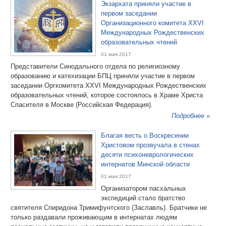
Экзархата приняли участие в
первом заседании
Организационного комитета XXVI
Международных Рождественских
образовательных чтений
01 мая 2017
Представители Синодального отдела по религиозному
образованию и катехизации БПЦ приняли участие в первом
заседании Оргкомитета XXVI Международных Рождественских
образовательных чтений, которое состоялось в Храме Христа
Спасителя в Москве (Российская Федерация).
Подробнее »
Благая весть о Воскресении
Христовом прозвучала в стенах
десяти психоневрологических
интернатов Минской области
01 мая 2017
Организатором пасхальных
экспедиций стало братство
святителя Спиридона Тримифунтского (Заславль). Братчики не
только раздавали проживающим в интернатах людям