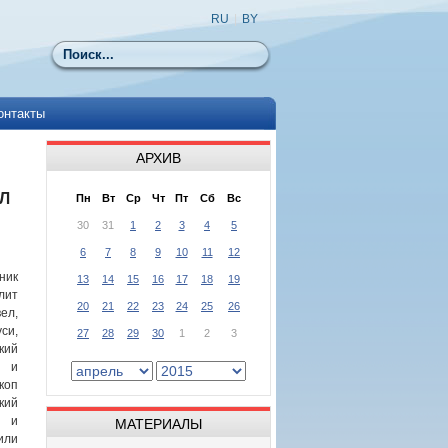
RU
|
BY
Поиск
онтакты
АРХИВ
Л
Пн
Вт
Ср
Чт
Пт
Сб
Вс
30
31
1
2
3
4
5
6
7
8
9
10
11
12
ник
13
14
15
16
17
18
19
лит
20
21
22
23
24
25
26
ел,
си,
27
28
29
30
1
2
3
кий
й и
коп
кий
й и
МАТЕРИАЛЫ
или