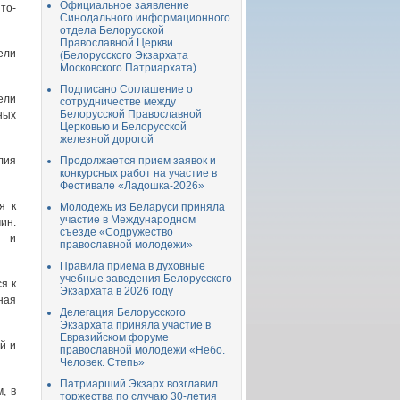
Официальное заявление
то-
Синодального информационного
отдела Белорусской
Православной Церкви
ели
(Белорусского Экзархата
Московского Патриархата)
Подписано Соглашение о
ели
сотрудничестве между
Белорусской Православной
ных
Церковью и Белорусской
железной дорогой
лия
Продолжается прием заявок и
конкурсных работ на участие в
Фестивале «Ладошка-2026»
я к
Молодежь из Беларуси приняла
участие в Международном
ин.
съезде «Содружество
и и
православной молодежи»
Правила приема в духовные
учебные заведения Белорусского
я к
Экзархата в 2026 году
ная
Делегация Белорусского
Экзархата приняла участие в
Евразийском форуме
й и
православной молодежи «Небо.
Человек. Степь»
Патриарший Экзарх возглавил
, в
торжества по случаю 30-летия