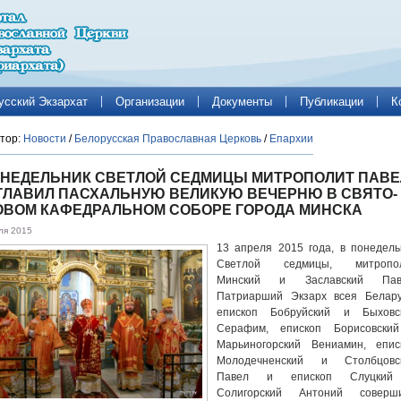
усский Экзархат
Организации
Документы
Публикации
К
тор:
Новости
/
Белорусская Православная Церковь
/
Епархии
ОНЕДЕЛЬНИК СВЕТЛОЙ СЕДМИЦЫ МИТРОПОЛИТ ПАВЕ
ГЛАВИЛ ПАСХАЛЬНУЮ ВЕЛИКУЮ ВЕЧЕРНЮ В СВЯТО-
ОВОМ КАФЕДРАЛЬНОМ СОБОРЕ ГОРОДА МИНСКА
ля 2015
13 апреля 2015 года, в понедель
Светлой седмицы, митропо
Минский и Заславский Пав
Патриарший Экзарх всея Белару
епископ Бобруйский и Быховс
Серафим, епископ Борисовски
Марьиногорский Вениамин, епис
Молодечненский и Столбцовс
Павел и епископ Слуцки
Солигорский Антоний соверш