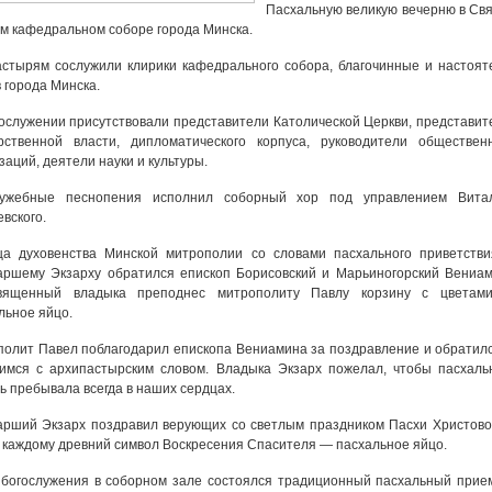
Пасхальную великую вечерню в Свя
м кафедральном соборе города Минска.
стырям сослужили клирики кафедрального собора, благочинные и настоят
 города Минска.
ослужении присутствовали представители Католической Церкви, представит
арственной власти, дипломатического корпуса, руководители обществен
заций, деятели науки и культуры.
лужебные песнопения исполнил соборный хор под управлением Вита
вского.
ца духовенства Минской митрополии со словами пасхального приветстви
ршему Экзарху обратился епископ Борисовский и Марьиногорский Вениам
вященный владыка преподнес митрополиту Павлу корзину с цветам
льное яйцо.
олит Павел поблагодарил епископа Вениамина за поздравление и обратилс
имся с архипастырским словом. Владыка Экзарх пожелал, чтобы пасхаль
ь пребывала всегда в наших сердцах.
рший Экзарх поздравил верующих со светлым праздником Пасхи Христово
 каждому древний символ Воскресения Спасителя — пасхальное яйцо.
богослужения в соборном зале состоялся традиционный пасхальный прием