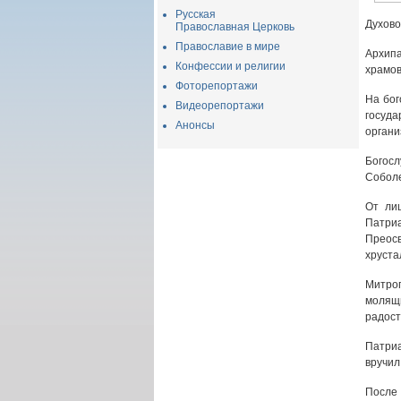
Русская
Духово
Православная Церковь
Православие в мире
Архипа
Конфессии и религии
храмов
Фоторепортажи
На бог
Видеорепортажи
госуд
Анонсы
органи
Богос
Соболе
От ли
Патриа
Преос
хруста
Митроп
молящ
радост
Патриа
вручил
После 