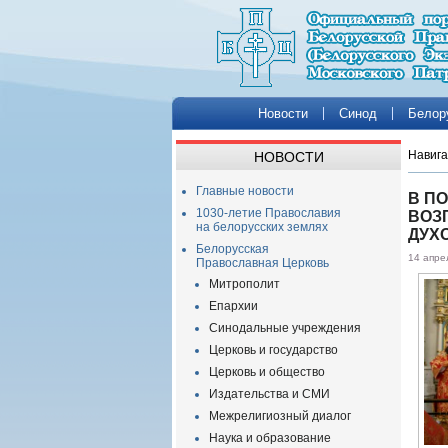
Новости
Синод
Белор
Навига
НОВОСТИ
Главные новости
В П
1030-летие Православия
ВОЗ
на белорусских землях
ДУХ
Белорусская
14 апре
Православная Церковь
Митрополит
Епархии
Синодальные учреждения
Церковь и государство
Церковь и общество
Издательства и СМИ
Межрелигиозный диалог
Наука и образование