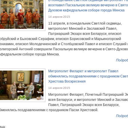
В понедельник Светлой седмицы митрополит П
возглавил Пасхальную великую вечерню в Свято
Духовом кафедральном соборе города Минска
14 апреля 2015
13 апреля, в понедельник Светлой седмицы,
митрополит Минский и Заславский Павел,
Патриарший Экзарх всея Беларуси, епископ
обруйский и Быховский Серафим, епископ Борисовский и Марьиногорский
ениамин, епископ Молодечненский и Столбцовский Павел и епископ Слуцкий 
олигорский Антоний совершили Пасхальную великую вечерню в Свято-Духов
афедральном соборе города Минска.
Подроб
Митрополит Филарет и митрополит Павел
обменялись поздравлениями с праздником Све
Христова Воскресения
14 апреля 2015
Митрополит Филарет, Почетный Патриарший Э
всея Беларуси, и митрополит Минский и Заслав
Павел, Патриарший Экзарх всея Беларуси,
бменялись поздравлениями с праздником Пасхи Христовой.
Подроб
ца: