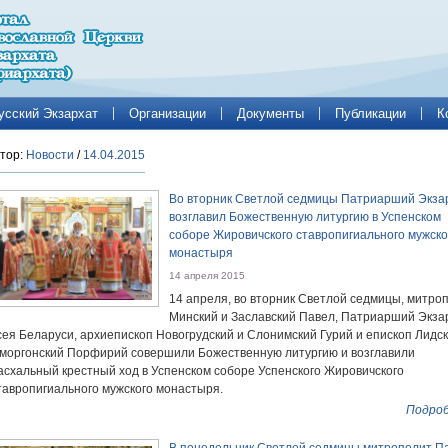
усский Экзархат
Организации
Документы
Публикации
К
тор:
Новости
/
14.04.2015
Во вторник Светлой седмицы Патриарший Экза
возглавил Божественную литургию в Успенском
соборе Жировичского ставропигиального мужско
монастыря
14 апреля 2015
14 апреля, во вторник Светлой седмицы, митро
Минский и Заславский Павел, Патриарший Экза
сея Беларуси, архиепископ Новогрудский и Слонимский Гурий и епископ Лидск
моргонский Порфирий совершили Божественную литургию и возглавили
асхальный крестный ход в Успенском соборе Успенского Жировичского
тавропигиального мужского монастыря.
Подроб