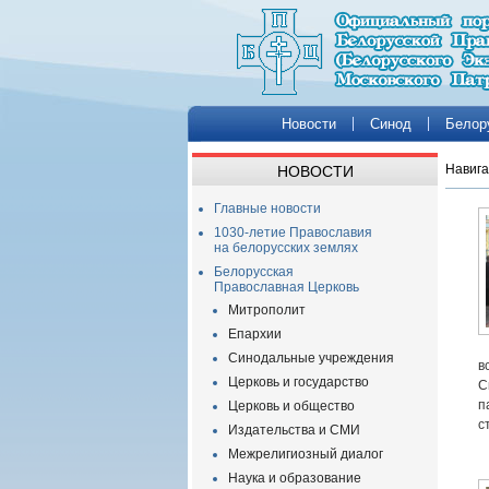
Новости
Синод
Белор
Навига
НОВОСТИ
Главные новости
1030-летие Православия
на белорусских землях
Белорусская
Православная Церковь
Митрополит
Епархии
Синодальные учреждения
в
Церковь и государство
С
п
Церковь и общество
с
Издательства и СМИ
Межрелигиозный диалог
Наука и образование