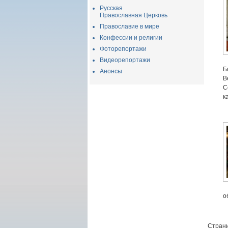
Русская
Православная Церковь
Православие в мире
Конфессии и религии
Фоторепортажи
Видеорепортажи
Б
Анонсы
В
С
к
о
Страни