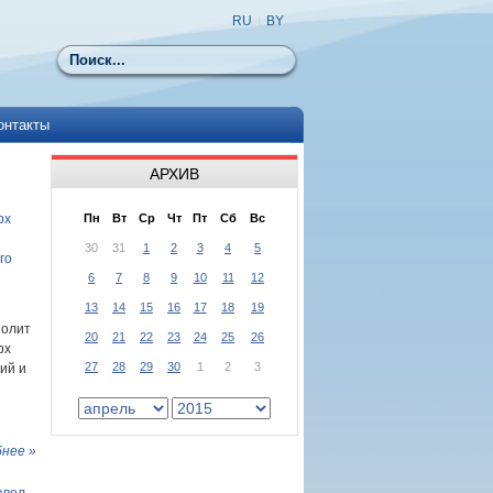
RU
|
BY
Поиск
онтакты
АРХИВ
рх
Пн
Вт
Ср
Чт
Пт
Сб
Вс
30
31
1
2
3
4
5
го
6
7
8
9
10
11
12
13
14
15
16
17
18
19
полит
20
21
22
23
24
25
26
рх
27
28
29
30
1
2
3
ий и
нее »