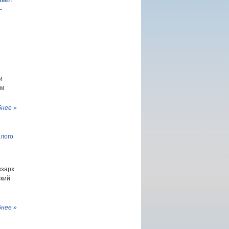
авел
-
и
ом
нее »
тлого
кзарх
ский
нее »