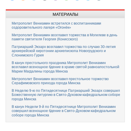
МАТЕРИАЛЫ
Митрополит Вениамин встретился с воспитанниками
оздоровительного лагеря «Огонёк»
Митрополит Вениамин возглавил торжества в Могилеве в день
памяти святителя Георгия (Конисского)
Патриарший Экзарх возглавил торжества по случаю 30-летия
архиерейской хиротонии архиепископа Новогрудского и
Слонимского Гурия
В канун престольного праздника Митрополит Вениамин
возглавил всенощное бдение в храме святой равноапостольной
Марии Магдалины города Минска
Митрополит Вениамин возглавил престольное торжество
Серафимовского прихода города Минска
В Неделю 9-ю по Пятидесятнице Патриарший Экзарх совершил
Божественную литургию в Свято-Духовом кафедральном соборе
города Минска
В канун Недели 9-й по Пятидесятнице Митрополит Вениамин
совершил всенощное бдение в Свято-Духовом кафедральном
соборе города Минска