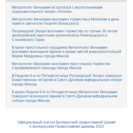
Митрополит Вениамин встретился с воспитанниками
оздоровительного лагеря «Огонёк»
Митрополит Вениамин возглавил торжества в Могилеве в день
памяти святителя Георгия (Конисского)
Патриарший Экзарх возглавил торжества по случаю 30-летия
архиерейской хиротонии архиепископа Новогрудского и
Слонимского Гурия
В канун престольного праздника Митрополит Вениамин
возглавил всенощное бдение в храме святой равноапостольной
Марии Магдалины города Минска
Митрополит Вениамин возглавил престольное торжество
Серафимовского прихода города Минска
В Неделю 9-ю по Пятидесятнице Патриарший Экзарх совершил
Божественную литургию в Свято-Духовом кафедральном соборе
города Минска
В канун Недели 9-й по Пятидесятнице Митрополит Вениамин
совершил всенощное бдение в Свято-Духовом кафедральном
соборе города Минска
Официальный портал Белорусской православной Церкви
© Белорусская Православная Церковь 2020