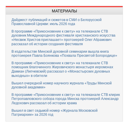
МАТЕРИАЛЫ
Дайджест публикаций и сюжетов в СМИ о Белорусской
Православной Церкви: июль 2026 года
В программе «Прикосновение к свету» на телеканале СТВ
духовник Международного фестиваля христианского искусства
«Несвиж Христов приглашает» протоиерей Олег Абрамович
рассказал об истории создания фестиваля
В издательстве Минской духовной семинарии вышла книга
протоиерея Павла Боянкова «Похвала Пресвятой Богородице»
В программе «Прикосновение к свету» на телеканале СТВ
помощник благочинного Жировичского монастыря иеромонах
Дамиан (Липчевский) рассказал о «Монастырских духовных
выходных» в обители
Вышел очередной номер научного журнала «Труды Минской
духовной академии»
В программе «Прикосновение к свету» на телеканале СТВ клирик
Петропавловского собора города Минска протоиерей Александр
Ледохович рассказал об истории храма
Вышел в свет седьмой номер «Журнала Московской
Патриархии» за 2026 год