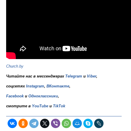
Church.by
Читайте нас в мессенджерах
Telegram
и
Viber
,
соцсетях
Instagram
,
ВКонтакте
,
Facebook
и
Одноклассники
,
смотрите в
YouTube
и
TikTok