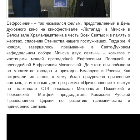
Евфросинии» – так назывался фильм, представленный в День
духовного кино на кинофестивале «Лістапад» в Минске в
Белом зале Храма-памятника в честь Всех Святых и в память о
жертвах, спасению Отечества нашего послуживших. Тогда же, 4
ноября, завершилось пребывание в Свято-Духовом
кафедральном соборе Минска двух святынь – ковчегов с
частицами мощей преподобной Евфросинии Полоцкой и
преподобной Евфросинии Московской. До этого они побывали
во множестве городов и приходов Беларуси и России. Как
встречали их люди, к чему было приурочено принесение
святынь, в интервью для программы «Прикосновение к свету»
на телеканале СТВ рассказал Митрополит Псковский и
Порховский Матфей, председатель Комиссии Русской
Православной Церкви по развитию паломничества и
принесению святынь.