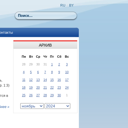
RU
|
BY
Поиск
онтакты
АРХИВ
Пн
Вт
Ср
Чт
Пт
Сб
Вс
28
29
30
31
1
2
3
4
5
6
7
8
9
10
11
12
13
14
15
16
17
ь,
. 1:3)
18
19
20
21
22
23
24
25
26
27
28
29
30
1
тся в
нее »