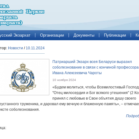
усский Экзархат
Организации
Документы
Публикации
К
тор:
Новости
/
10.11.2024
Патриарший Экзарх всея Беларуси выразил
соболезнование в связи с кончиной профессора
Ивана Алексеевича Чароты
10 ноября 2024
«Будем молиться, чтобы Всемилостивый Господ
"Отец милосердия и Бог всякого утешения" (2 Кор
принял с любовью в Свои объятия душу своего
еустанного труженика, и даровал ему вечную и блаженную память», – отмечае
ексте соболезнования.
Подроб
ца: