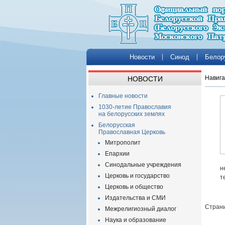
Новости
Синод
Белор
Навига
НОВОСТИ
Главные новости
1030-летие Православия
на белорусских землях
Белорусская
Православная Церковь
Митрополит
Епархии
Синодальные учреждения
н
Церковь и государство
т
Церковь и общество
Издательства и СМИ
Страни
Межрелигиозный диалог
Наука и образование