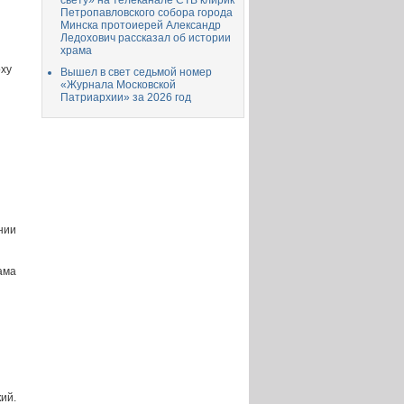
свету» на телеканале СТВ клирик
Петропавловского собора города
Минска протоиерей Александр
Ледохович рассказал об истории
храма
оху
Вышел в свет седьмой номер
«Журнала Московской
Патриархии» за 2026 год
нии
ама
ий.