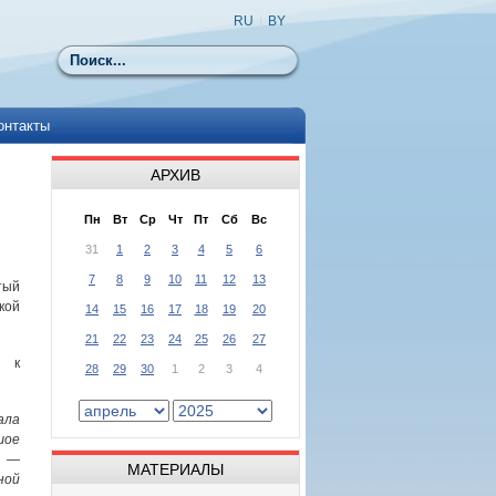
RU
|
BY
Поиск
онтакты
АРХИВ
Пн
Вт
Ср
Чт
Пт
Сб
Вс
31
1
2
3
4
5
6
7
8
9
10
11
12
13
ый
ой
14
15
16
17
18
19
20
21
22
23
24
25
26
27
а к
28
29
30
1
2
3
4
ала
шое
е —
МАТЕРИАЛЫ
ой