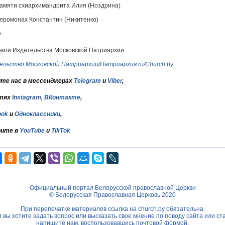
амяти схиархимандрита Илия (Ноздрина)
еромонах Константин (Никитенко)
е
ниги Издательства Московской Патриархии
ельство Московской Патриархии
/
Патриархия.ru
/
Church.by
те нас в мессенджерах
Telegram
и
Viber
,
тях
Instagram
,
ВКонтакте
,
ook
и
Одноклассники
,
ите в
YouTube
и
TikTok
Официальный портал Белорусской православной Церкви
© Белорусская Православная Церковь 2020
При перепечатке материалов ссылка на
church.by
обязательна.
 вы хотите задать вопрос или высказать свое мнение по поводу сайта или ст
напишите нам, воспользовавшись
почтовой формой.