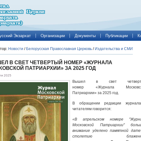
усский Экзархат
Организации
Документы
Публикации
К
тор:
Новости
/
Белорусская Православная Церковь
/
Издательства и СМИ
ЕЛ В СВЕТ ЧЕТВЕРТЫЙ НОМЕР «ЖУРНАЛА
КОВСКОЙ ПАТРИАРХИИ» ЗА 2025 ГОД
ля 2025
Вышел в свет четверт
номер «Журнала Московск
Патриархии» за 2025 год.
В обращении редакции журнал
читателям говорится:
«В апрельском номере "Журн
Московской Патриархии" боль
внимание уделено памятной дат
столетию блаженн