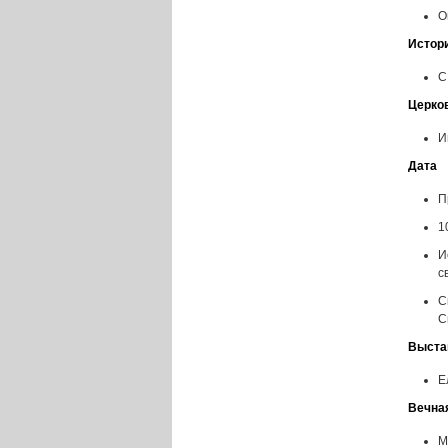
О
Истор
С
Церко
И
Дата
П
1
И
с
С
С
Выста
Е
Вечна
М