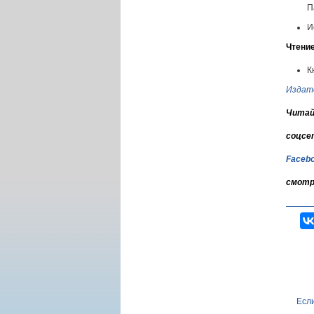
П
И
Чтени
К
Издат
Читай
соцсе
Faceb
смотр
Если