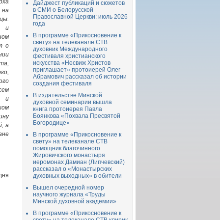
рха
Дайджест публикаций и сюжетов
в СМИ о Белорусской
 на
Православной Церкви: июль 2026
цы.
года
й и
В программе «Прикосновение к
ном
свету» на телеканале СТВ
т о
духовник Международного
ии
фестиваля христианского
искусства «Несвиж Христов
та,
приглашает» протоиерей Олег
о,
Абрамович рассказал об истории
ого
создания фестиваля
сем
В издательстве Минской
и и
духовной семинарии вышла
ком
книга протоиерея Павла
Боянкова «Похвала Пресвятой
ину
Богородице»
, а
ане
В программе «Прикосновение к
свету» на телеканале СТВ
помощник благочинного
Жировичского монастыря
иеромонах Дамиан (Липчевский)
рассказал о «Монастырских
дня
духовных выходных» в обители
Вышел очередной номер
научного журнала «Труды
Минской духовной академии»
В программе «Прикосновение к