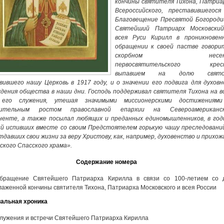
кончины святителя Тихона, Патриа
Всероссийского, преставившегося
Благовещение Пресвятой Богороди
Святейший Патриарх Московски
всея Руси Кирилл в проникновен
обращении к своей пастве говори
скорбном несен
первосвятительского крес
выпавшем на долю святог
вившего нашу Церковь в 1917 году, и о значении его подвига для духовн
дения общества в наши дни. Господь поддерживал святителя Тихона на в
его служения, утешая значимыми миссионерскими достижениям
мительным ростом православной епархии на Североамериканс
ненте, а также посылал любящих и преданных единомышленников, в год
й испивших вместе со своим Предстоятелем горькую чашу преследований
тдавших свои жизни за веру Христову, как, например, духовенство и прихож
ского Спасского храма».
Содержание номера
бращение Святейшего Патриарха Кирилла в связи со 100-летием со 
лаженной кончины святителя Тихона, Патриарха Московского и всея России
альная хроника
лужения и встречи Святейшего Патриарха Кирилла