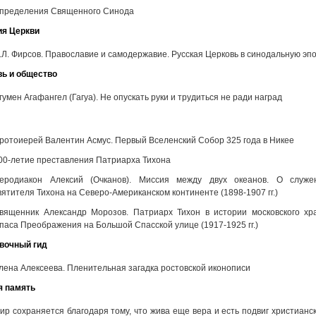
пределения Священного Синода
ия Церкви
.Л. Фирсов. Православие и самодержавие. Русская Церковь в синодальную эп
вь и общество
гумен Агафангел (Гагуа). Не опускать руки и трудиться не ради наград
ротоиерей Валентин Асмус. Первый Вселенский Собор 325 года в Никее
00-летие преставления Патриарха Тихона
еродиакон Алексий (Очканов). Миссия между двух океанов. О служе
вятителя Тихона на Северо-Американском континенте (1898-1907 гг.)
вященник Александр Морозов. Патриарх Тихон в истории московского хр
паса Преображения на Большой Спасской улице (1917-1925 гг.)
вочный гид
лена Алексеева. Пленительная загадка ростовской иконописи
я память
ир сохраняется благодаря тому, что жива еще вера и есть подвиг христианск