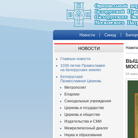
Новости
Синод
Белор
Навига
НОВОСТИ
Главные новости
ВЫШ
1030-летие Православия
МОС
на белорусских землях
04 апре
Белорусская
Православная Церковь
Митрополит
Епархии
Синодальные учреждения
Церковь и государство
Церковь и общество
Издательства и СМИ
Межрелигиозный диалог
Наука и образование