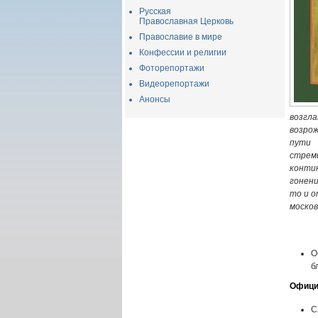
Русская
Православная Церковь
Православие в мире
Конфессии и религии
Фоторепортажи
Видеорепортажи
Анонсы
возгла
возрож
пути 
стре
конти
гонени
то и о
москов
О
б
Офици
С