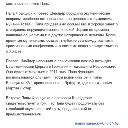
соотечественников Папы.
Папа Франциск и презес Шнайдер обсудили экуменические
вопросы, особенно остановившись на ценности «экуменизма
мученичества»: Папа придает ему особый вес и хорошо знает о
страданиях верующих Евангелической Церкви во времена
национал-социализма и в другие исторические периоды. Кровь,
пролитая мучениками, создает глубокие узы между разными
христианскими конфессиями, в свете их общего свидетельства
о Христе.
Презес Шнайдер напомнил о приближении важной даты для
Евангелической Церкви в Германии – годовщины Реформации.
Она будет отмечаться в 2017 году. Папа Франциск
воспользовался случаем, чтобы вспомнить речи Папы
Бенедикта XVI, произнесенные в Эрфурте, где жил и творил
Мартин Лютер.
Встреча Папы Франциска с презесом Шнайдером
свидетельствует о том, что Папа будет продолжать без
колебаний экуменический путь, предпринятый его
предшественниками.
Православие.by
Church.by
/