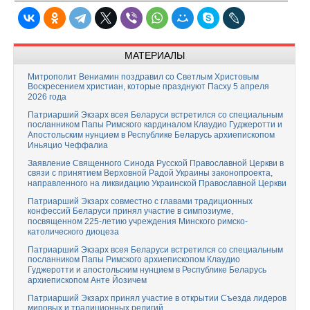
МАТЕРИАЛЫ
Митрополит Вениамин поздравил со Светлым Христовым
Воскресением христиан, которые празднуют Пасху 5 апреля
2026 года
Патриарший Экзарх всея Беларуси встретился со специальным
посланником Папы Римского кардиналом Клаудио Гуджеротти и
Апостольским нунцием в Республике Беларусь архиепископом
Иньяцио Чеффалиа
Заявление Священного Синода Русской Православной Церкви в
связи с принятием Верховной Радой Украины законопроекта,
направленного на ликвидацию Украинской Православной Церкви
Патриарший Экзарх совместно с главами традиционных
конфессий Беларуси принял участие в симпозиуме,
посвященном 225-летию учреждения Минского римско-
католического диоцеза
Патриарший Экзарх всея Беларуси встретился со специальным
посланником Папы Римского архиепископом Клаудио
Гуджеротти и апостольским нунцием в Республике Беларусь
архиепископом Анте Йозичем
Патриарший Экзарх принял участие в открытии Съезда лидеров
мировых и традиционных религий