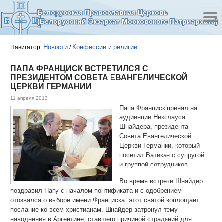
Белорусская Православная Церковь
(Белорусский Экзархат Московского Патриархата)
Новости
Конфессии и религии
Навигатор:
/
ПАПА ФРАНЦИСК ВСТРЕТИЛСЯ С
ПРЕЗИДЕНТОМ СОВЕТА ЕВАНГЕЛИЧЕСКОЙ
ЦЕРКВИ ГЕРМАНИИ
11 апреля 2013
Папа Франциск принял на
аудиенции Николауса
Шнайдера, президента
Совета Евангелической
Церкви Германии, который
посетил Ватикан с супругой
и группой сотрудников.
Во время встречи Шнайдер
поздравил Папу с началом понтификата и с одобрением
отозвался о выборе имени Франциска: этот святой воплощает
послание ко всем христианам. Шнайдер затронул тему
наводнения в Аргентине, ставшего причиной страданий для