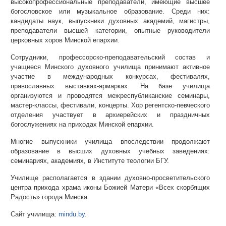
высокопрофессиональные преподаватели, имеющие высшее
богословское или музыкальное образование. Среди них:
кандидаты наук, выпускники духовных академий, магистры,
преподаватели высшей категории, опытные руководители
церковных хоров Минской епархии.
Сотрудники, профессорско-преподавательский состав и
учащиеся Минского духовного училища принимают активное
участие в международных конкурсах, фестивалях,
православных выставках-ярмарках. На базе училища
организуются и проводятся межреспубликанские семинары,
мастер-классы, фестивали, концерты. Хор регентско-певческого
отделения участвует в архиерейских и праздничных
богослужениях на приходах Минской епархии.
Многие выпускники училища впоследствии продолжают
образование в высших духовных учебных заведениях:
семинариях, академиях, в Институте теологии БГУ.
Училище располагается в здании духовно-просветительского
центра прихода храма иконы Божией Матери «Всех скорбящих
Радость» города Минска.
Сайт училища:
mindu.by
.