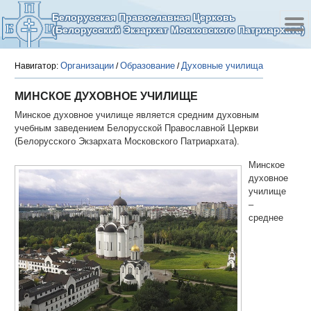
Белорусская Православная Церковь
(Белорусский Экзархат Московского Патриархата)
Организации
Образование
Духовные училища
Навигатор:
/
/
МИНСКОЕ ДУХОВНОЕ УЧИЛИЩЕ
Минское духовное училище является средним духовным
учебным заведением Белорусской Православной Церкви
(Белорусского Экзархата Московского Патриархата).
Минское
духовное
училище
–
среднее