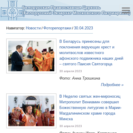
Белорусская Православная Церковь
(Белорусский Экзархат Московского Патриархата)
Новости
Фоторепортажи
30.04.2023
Навигатор:
/
/
В Беларусь принесены для
поклонения верующих крест и
молитвослов известного
афонского подвижника наших дней
– святого Паисия Святогорца
30 апреля 2023
Фото: Анна Трошкина
Подробнее »
В Неделю святых жен-мироносиц
Митрополит Вениамин совершил
Божественную литургию в Марии-
Магдалининском храме города
Минска
30 апреля 2023